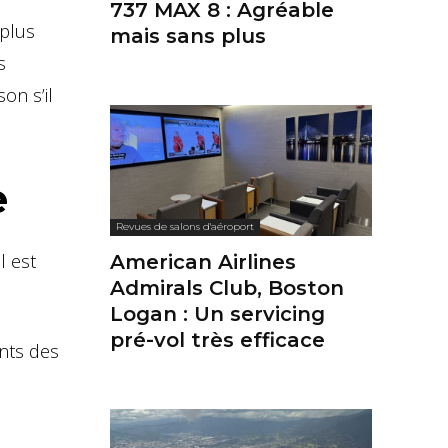
737 MAX 8 : Agréable
 plus
mais sans plus
s
on s’il
e
Revues de salons d'aéroport
l est
American Airlines
Admirals Club, Boston
Logan : Un servicing
pré-vol très efficace
ents des