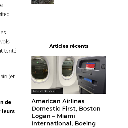
le
nited
ses
 vols
Articles récents
t tenté
ain (et
Revues de vols
American Airlines
en de
Domestic First, Boston
 leurs
Logan – Miami
International, Boeing