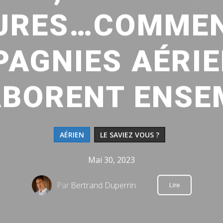
URES…COMMEN
AGNIES AÉRI
BORENT ENSE
AÉRIEN
LE SAVIEZ VOUS ?
Mai 30, 2023
Par
Bertrand Duperrin
Lire