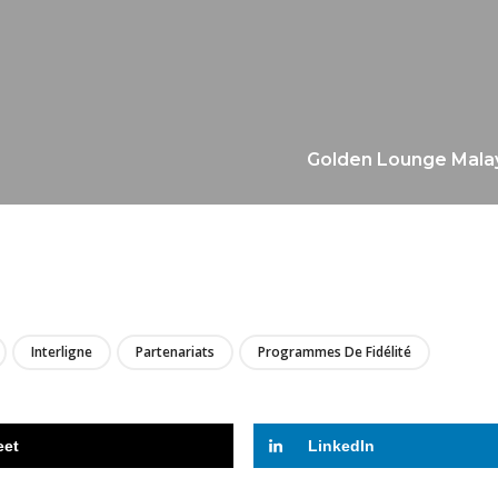
Golden Lounge Malays
LIRE
Interligne
Partenariats
Programmes De Fidélité
eet
LinkedIn