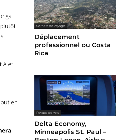
longs
plutôt
Carnets de voyage
as
Déplacement
professionnel ou Costa
Rica
t A et
bout en
Revues de vols
Delta Economy,
nera
Minneapolis St. Paul –