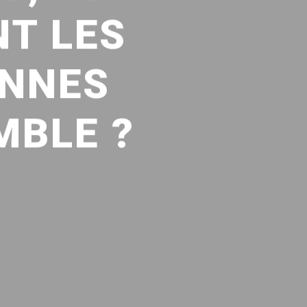
T LES
ENNES
MBLE ?