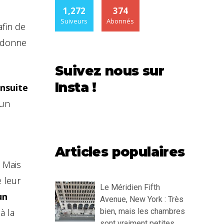
1,272
374
Suiveurs
Abonnés
fin de
r donne
Suivez nous sur
Insta !
ensuite
 un
,
Articles populaires
. Mais
 leur
Le Méridien Fifth
un
Avenue, New York : Très
à la
bien, mais les chambres
sont vraiment petites