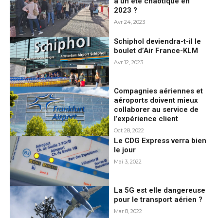
à un été chaotique en
2023 ?
Avr 24, 2023
Schiphol deviendra-t-il le
boulet d’Air France-KLM
Avr 12, 2023
Compagnies aériennes et
aéroports doivent mieux
collaborer au service de
l’expérience client
Oct 28, 2022
Le CDG Express verra bien
le jour
Mai 3, 2022
La 5G est elle dangereuse
pour le transport aérien ?
Mar 8, 2022