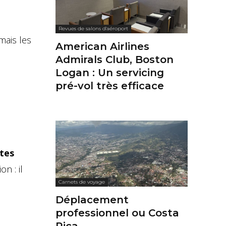
Revues de salons d'aéroport
mais les
American Airlines
Admirals Club, Boston
Logan : Un servicing
pré-vol très efficace
utes
n : il
Carnets de voyage
Déplacement
professionnel ou Costa