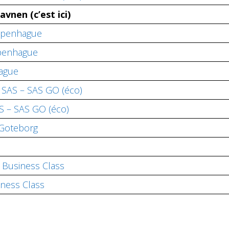
havnen
(c’est ici)
openhague
penhague
ague
SAS – SAS GO (éco)
S – SAS GO (éco)
 Goteborg
 Business Class
iness Class