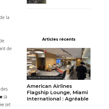
de la
Articles récents
 de
ant de
Revues de salons d'aéroport
American Airlines
udes.
Flagship Lounge, Miami
ie
(à
International : Agréable
ie (et