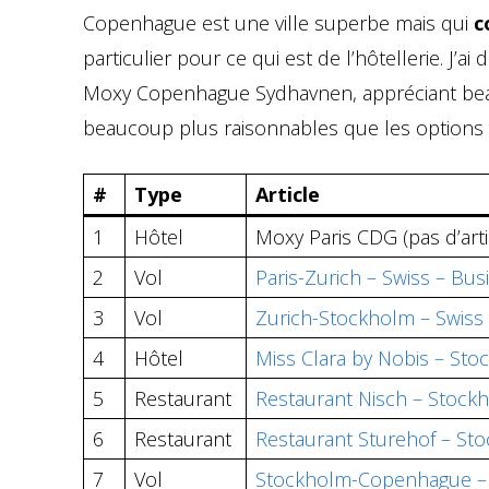
Copenhague est une ville superbe mais qui
c
particulier pour ce qui est de l’hôtellerie. J’ai
Moxy Copenhague Sydhavnen, appréciant b
beaucoup plus raisonnables que les options qu
#
Type
Article
1
Hôtel
Moxy Paris CDG (pas d’art
2
Vol
Paris-Zurich – Swiss – Bus
3
Vol
Zurich-Stockholm – Swiss 
4
Hôtel
Miss Clara by Nobis – St
5
Restaurant
Restaurant Nisch – Stock
6
Restaurant
Restaurant Sturehof – St
7
Vol
Stockholm-Copenhague – 