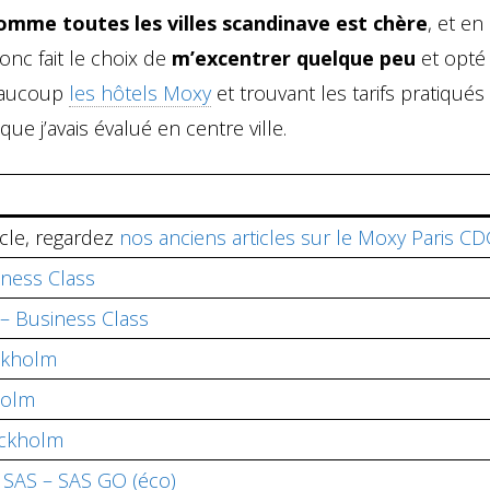
omme toutes les villes scandinave est chère
, et en
 donc fait le choix de
m’excentrer quelque peu
et opté
eaucoup
les hôtels Moxy
et trouvant les tarifs pratiqués
e j’avais évalué en centre ville.
icle, regardez
nos anciens articles sur le Moxy Paris C
iness Class
– Business Class
ockholm
holm
ockholm
SAS – SAS GO (éco)