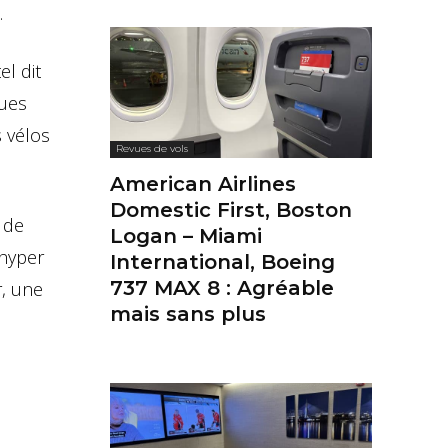
.
el dit
ques
 vélos
Revues de vols
American Airlines
Domestic First, Boston
 de
Logan – Miami
 hyper
International, Boeing
737 MAX 8 : Agréable
r, une
mais sans plus