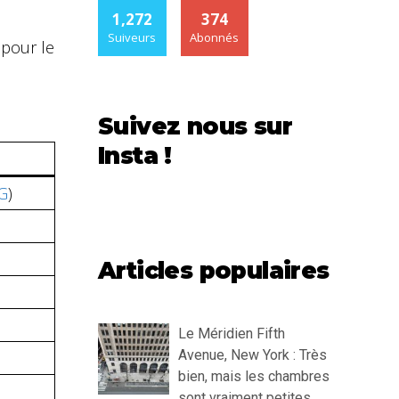
1,272
374
Suiveurs
Abonnés
 pour le
Suivez nous sur
Insta !
DG
)
Articles populaires
Le Méridien Fifth
Avenue, New York : Très
bien, mais les chambres
sont vraiment petites