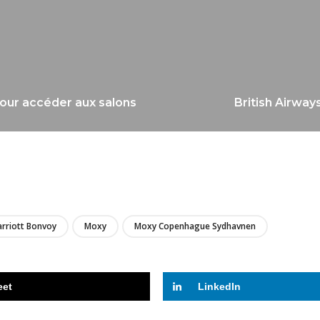
pour accéder aux salons
British Airway
LIRE
rriott Bonvoy
Moxy
Moxy Copenhague Sydhavnen
eet
LinkedIn