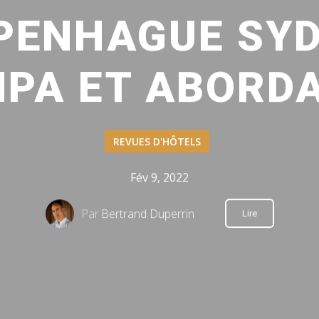
PENHAGUE SYD
PA ET ABORD
REVUES D'HÔTELS
Fév 9, 2022
Par
Bertrand Duperrin
Lire