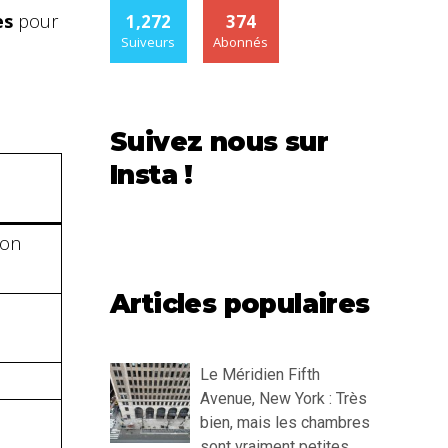
es
pour
1,272
374
Suiveurs
Abonnés
Suivez nous sur
Insta !
non
Articles populaires
Le Méridien Fifth
Avenue, New York : Très
bien, mais les chambres
sont vraiment petites