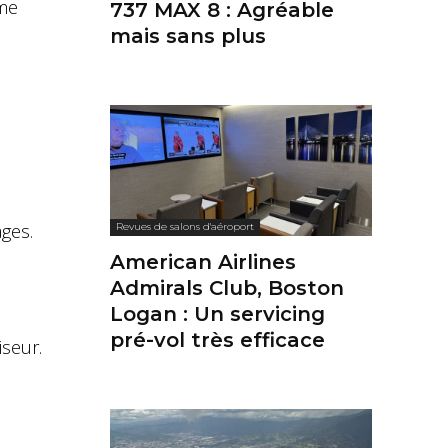
 me
737 MAX 8 : Agréable
mais sans plus
ges.
Revues de salons d'aéroport
American Airlines
Admirals Club, Boston
Logan : Un servicing
pré-vol très efficace
iseur.