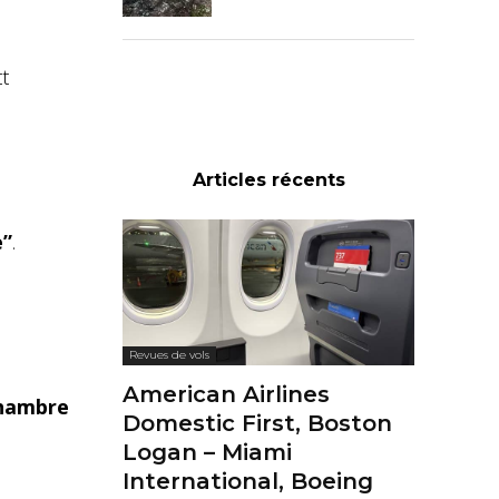
t
Articles récents
e”
.
Revues de vols
American Airlines
chambre
Domestic First, Boston
Logan – Miami
International, Boeing