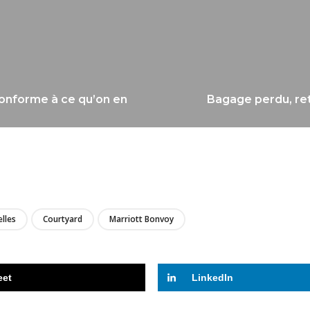
 conforme à ce qu’on en
Bagage perdu, re
LIRE
lles
Courtyard
Marriott Bonvoy
eet
LinkedIn