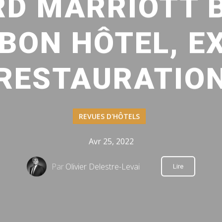
D MARRIOTT 
 BON HÔTEL, 
RESTAURATIO
REVUES D'HÔTELS
Avr 25, 2022
Par
Olivier Delestre-Levai
Lire