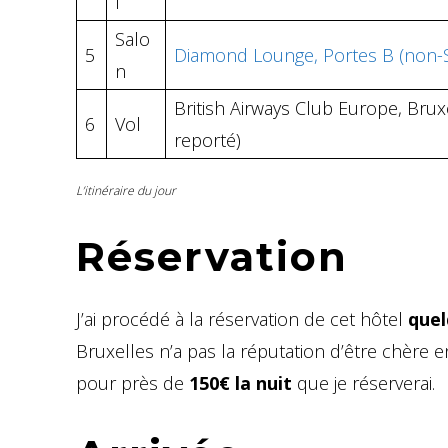
l
Salo
5
Diamond Lounge, Portes B (non-
n
British Airways Club Europe, Br
6
Vol
reporté)
L’itinéraire du jour
Réservation
J’ai procédé à la réservation de cet hôtel
quel
Bruxelles n’a pas la réputation d’être chère en 
pour près de
150€ la nuit
que je réserverai.