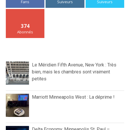
Fans
Suiveurs
Suiveurs
374
Abonnés
Le Méridien Fifth Avenue, New York : Très
bien, mais les chambres sont vraiment
petites
Marriott Minneapolis West : La déprime !
Delta Economy, Minneapolis St. Paul –