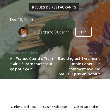
REVUES DE RESTAURANTS
Déc 18, 2020
Par
Bertrand Duperrin
Lire
ARTICLE PRÉCÉDENT
ARTICLE SUIVANT
Air France étend « Train
Booking est il vraiment
+ Air » à Bordeaux : tout
moins cher ? Et
ça pour ça ?
comment avoir le
meilleur prix en hôtel ?
LIRE
Clarion Hotel Post
Cuisine Asiatique
Cuisine Japonaise