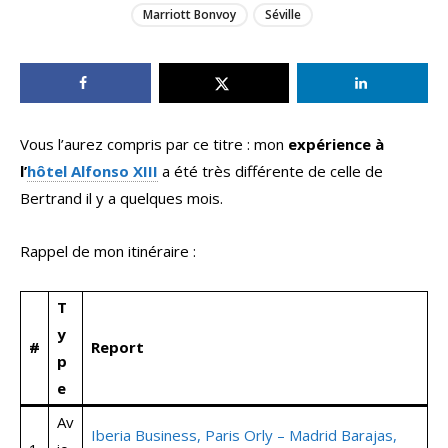
Marriott Bonvoy
Séville
Vous l’aurez compris par ce titre : mon
expérience à
l’
hôtel Alfonso XIII
a été très différente de celle de
Bertrand il y a quelques mois.
Rappel de mon itinéraire :
T
y
#
Report
p
e
Av
Iberia Business, Paris Orly – Madrid Barajas,