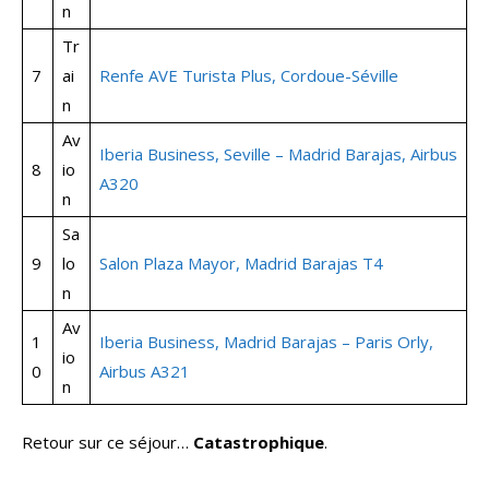
n
Tr
7
ai
Renfe AVE Turista Plus, Cordoue-Séville
n
Av
Iberia Business, Seville – Madrid Barajas, Airbus
8
io
A320
n
Sa
9
lo
Salon Plaza Mayor, Madrid Barajas T4
n
Av
1
Iberia Business, Madrid Barajas – Paris Orly,
io
0
Airbus A321
n
Retour sur ce séjour…
Catastrophique
.