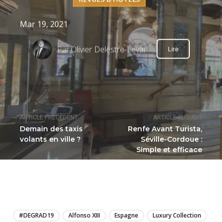
Mar 19, 2021
Par
Olivier Delestre-Levai
Lire
ARTICLE PRÉCÉDENT
ARTICLE SUIVANT
Demain des taxis
Renfe Avant Turista,
volants en ville ?
Séville-Cordoue :
Simple et efficace
LIRE
#DEGRAD19
Alfonso XIII
Espagne
Luxury Collection