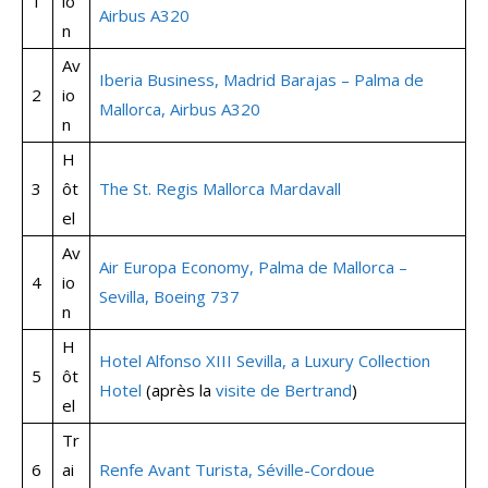
1
io
Airbus A320
n
Av
Iberia Business, Madrid Barajas – Palma de
2
io
Mallorca, Airbus A320
n
H
3
ôt
The St. Regis Mallorca Mardavall
el
Av
Air Europa Economy, Palma de Mallorca –
4
io
Sevilla, Boeing 737
n
H
Hotel Alfonso XIII Sevilla, a Luxury Collection
5
ôt
Hotel
(après la
visite de Bertrand
)
el
Tr
6
ai
Renfe Avant Turista, Séville-Cordoue