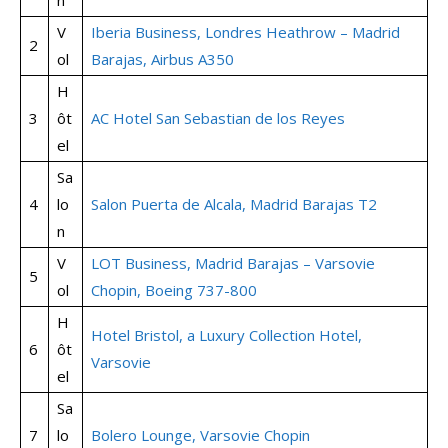
n
V
Iberia Business, Londres Heathrow – Madrid
2
ol
Barajas, Airbus A350
H
3
ôt
AC Hotel San Sebastian de los Reyes
el
Sa
4
lo
Salon Puerta de Alcala, Madrid Barajas T2
n
V
LOT Business, Madrid Barajas – Varsovie
5
ol
Chopin, Boeing 737-800
H
Hotel Bristol, a Luxury Collection Hotel,
6
ôt
Varsovie
el
Sa
7
lo
Bolero Lounge, Varsovie Chopin