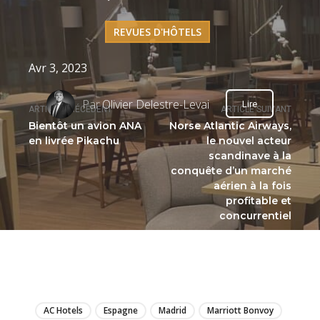
REVUES D'HÔTELS
Avr 3, 2023
Par
Olivier Delestre-Levai
Lire
ARTICLE PRÉCÉDENT
ARTICLE SUIVANT
Bientôt un avion ANA
Norse Atlantic Airways,
en livrée Pikachu
le nouvel acteur
scandinave à la
conquête d’un marché
aérien à la fois
profitable et
concurrentiel
LIRE
AC Hotels
Espagne
Madrid
Marriott Bonvoy