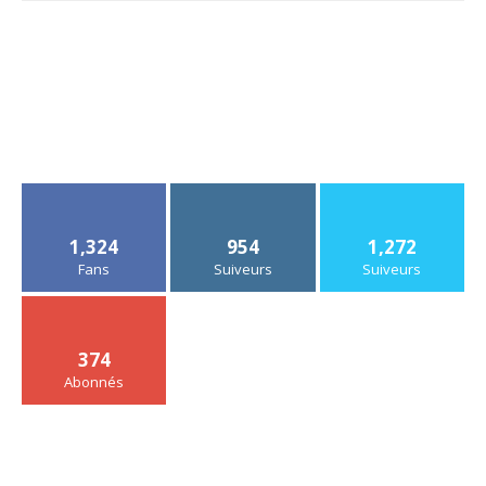
1,324
954
1,272
Fans
Suiveurs
Suiveurs
374
Abonnés