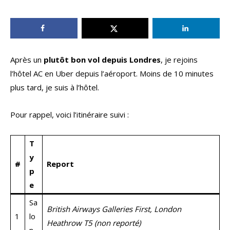
Après un
plutôt bon vol depuis Londres
, je rejoins
l’hôtel AC en Uber depuis l’aéroport. Moins de 10 minutes
plus tard, je suis à l’hôtel.
Pour rappel, voici l’itinéraire suivi :
T
y
#
Report
p
e
Sa
British Airways Galleries First, London
1
lo
Heathrow T5 (non reporté)