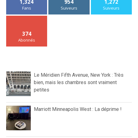
1,324
954
1,272
Fans
Suiveurs
Suiveurs
374
Abonnés
Le Méridien Fifth Avenue, New York : Très
bien, mais les chambres sont vraiment
petites
Marriott Minneapolis West : La déprime !