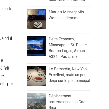
exe de
Marriott Minneapolis
t
West : La déprime !
uand il
Delta Economy,
Minneapolis St. Paul –
Boston Logan, Airbus
A321 : Pas si mal
de
 fait
Le Bernardin, New York :
Excellent, mais un peu
des
déçu sur le plat principal
ott par
e
Déplacement
professionnel ou Costa
Rica