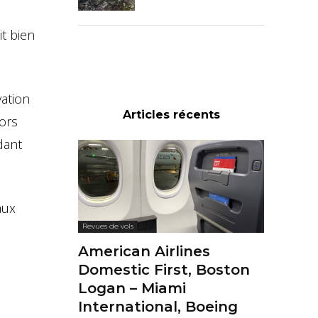
it bien
vation
Articles récents
ors
dant
aux
Revues de vols
American Airlines
Domestic First, Boston
Logan – Miami
International, Boeing