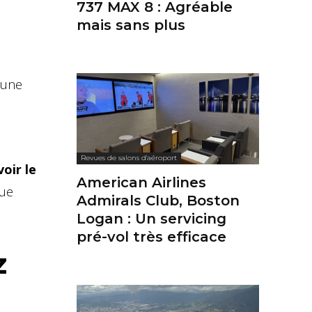
737 MAX 8 : Agréable
mais sans plus
 une
Revues de salons d'aéroport
oir le
American Airlines
que
Admirals Club, Boston
Logan : Un servicing
pré-vol très efficace
z