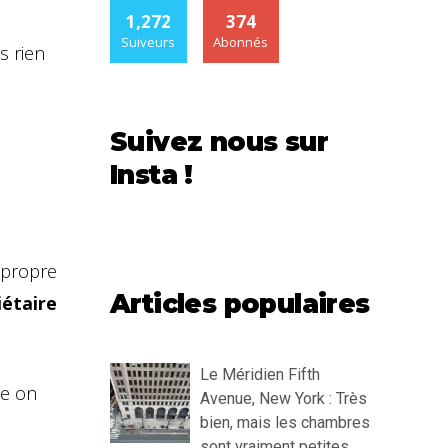
1,272
374
Suiveurs
Abonnés
s rien
Suivez nous sur
Insta !
 propre
Articles populaires
iétaire
Le Méridien Fifth
me on
Avenue, New York : Très
bien, mais les chambres
sont vraiment petites