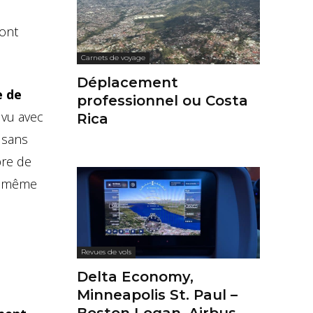
sont
Carnets de voyage
Déplacement
e de
professionnel ou Costa
 vu avec
Rica
 sans
bre de
en même
Revues de vols
Delta Economy,
Minneapolis St. Paul –