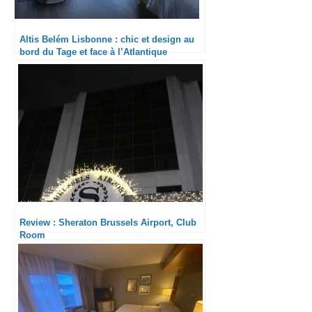
Altis Belém Lisbonne : chic et design au
bord du Tage et face à l’Atlantique
Review : Sheraton Brussels Airport, Club
Room