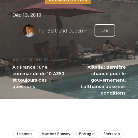
Déc 13, 2019
Par
Bertrand Duperrin
Lire
ARTICLE PRÉCÉDENT
ARTICLE SUIVANT
Air France : une
Alitalia : dernière
commande de 10 A350
chance pour le
et toujours des
gouvernement,
questions
Lufthansa pose ses
conditions
LIRE
Lisbonne
Marriott Bonvoy
Portugal
Sheraton