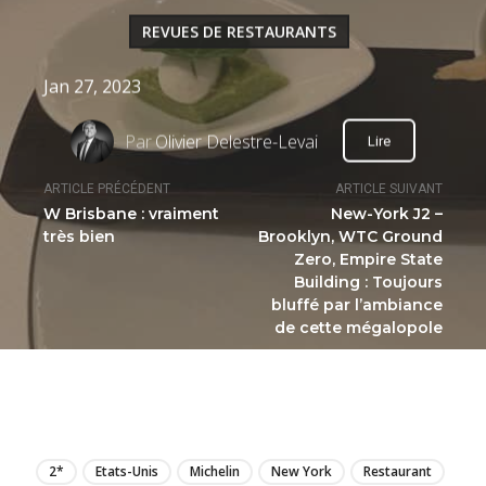
REVUES DE RESTAURANTS
Jan 27, 2023
Par
Olivier Delestre-Levai
Lire
ARTICLE PRÉCÉDENT
ARTICLE SUIVANT
W Brisbane : vraiment
New-York J2 –
très bien
Brooklyn, WTC Ground
Zero, Empire State
Building : Toujours
bluffé par l’ambiance
de cette mégalopole
LIRE
2*
Etats-Unis
Michelin
New York
Restaurant