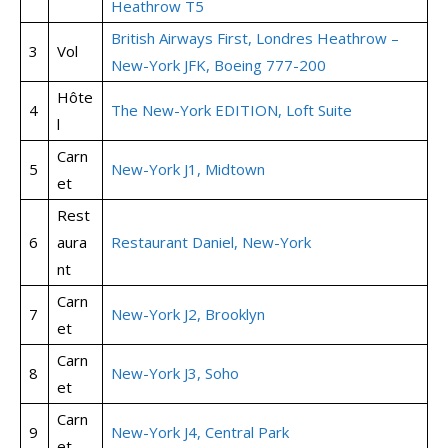
Heathrow T5
British Airways First, Londres Heathrow –
3
Vol
New-York JFK, Boeing 777-200
Hôte
4
The New-York EDITION, Loft Suite
l
Carn
5
New-York J1, Midtown
et
Rest
6
aura
Restaurant Daniel, New-York
nt
Carn
7
New-York J2, Brooklyn
et
Carn
8
New-York J3, Soho
et
Carn
9
New-York J4, Central Park
et