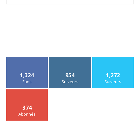
1,324
954
1,272
Fans
Suiveurs
Suiveurs
374
Abonnés