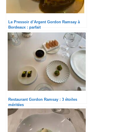
Le Pressoir d’Argent Gordon Ramsay à
Bordeaux : parfait
Restaurant Gordon Ramsay : 3 étoiles
méritées