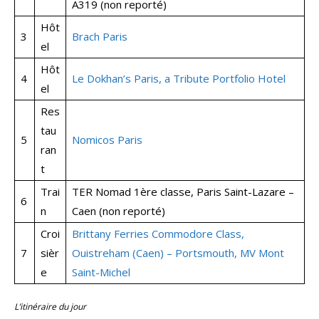
A319 (non reporté)
Hôt
3
Brach Paris
el
Hôt
4
Le Dokhan’s Paris, a Tribute Portfolio Hotel
el
Res
tau
5
Nomicos P
a
ris
ran
t
Trai
TER Nomad 1ère classe, Paris Saint-Lazare –
6
n
Caen (non reporté)
Croi
Brittany Ferries Commodore Class,
7
sièr
Ouistreham (Caen) – Portsmouth, MV Mont
e
Saint-Michel
L’itinéraire du jour