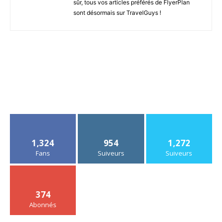
sûr, tous vos articles préférés de FlyerPlan
sont désormais sur TravelGuys !
1,324
954
1,272
Fans
Suiveurs
Suiveurs
374
Abonnés