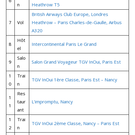
6
n
Heathrow T5
British Airways Club Europe, Londres
7
Vol
Heathrow – Paris Charles-de-Gaulle, Airbus
A320
Hôt
8
Intercontinental Paris Le Grand
el
Salo
9
Salon Grand Voyageur TGV InOui, Paris Est
n
1
Trai
TGV InOui 1ère Classe, Paris Est – Nancy
0
n
Res
1
taur
L’impromptu, Nancy
1
ant
1
Trai
TGV InOui 2ème Classe, Nancy – Paris Est
2
n