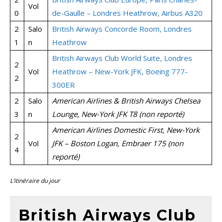
Vol
0
de-Gaulle – Londres Heathrow, Airbus A320
2
Salo
British Airways Concorde Room, Londres
1
n
Heathrow
British Airways Club World Suite, Londres
2
Vol
Heathrow – New-York JFK, Boeing 777-
2
300ER
2
Salo
American Airlines & British Airways Chelsea
3
n
Lounge, New-York JFK T8 (non reporté)
American Airlines Domestic First, New-York
2
Vol
JFK – Boston Logan, Embraer 175 (non
4
reporté)
L’itinéraire du jour
British Airways Club