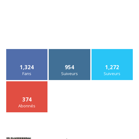
1,324
954
1,272
Fans
Suiveurs
Suiveurs
374
Abonnés