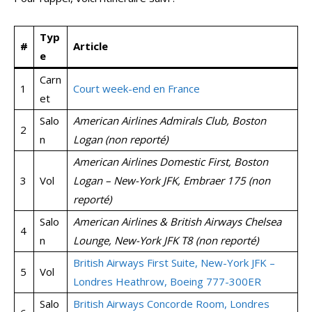
Typ
#
Article
e
Carn
1
Court week-end en France
et
Salo
American Airlines Admirals Club, Boston
2
n
Logan (non reporté)
American Airlines Domestic First, Boston
3
Vol
Logan – New-York JFK, Embraer 175 (non
reporté)
Salo
American Airlines & British Airways Chelsea
4
n
Lounge, New-York JFK T8 (non reporté)
British Airways First Suite, New-York JFK –
5
Vol
Londres Heathrow, Boeing 777-300ER
Salo
British Airways Concorde Room, Londres