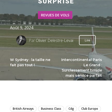
SURPRISE
REVUES DE VOLS
Août 9, 2024
Par
Olivier Delestre-Levai
Lire
ARTICLE PRÉCÉDENT
ARTICLE SUIVANT
W Sydney : la taille ne
Intercontinental Paris
fait pas tout !
Le Grand :
Surclassement timide
mais service parfait
LIRE
British Airways
Business Class
Cdg
Club Europe