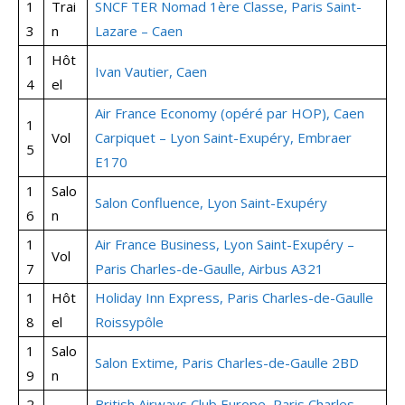
1
Trai
SNCF TER Nomad 1ère Classe, Paris Saint-
3
n
Lazare – Caen
1
Hôt
Ivan Vautier, Caen
4
el
Air France Economy (opéré par HOP), Caen
1
Vol
Carpiquet – Lyon Saint-Exupéry, Embraer
5
E170
1
Salo
Salon Confluence, Lyon Saint-Exupéry
6
n
1
Air France Business, Lyon Saint-Exupéry –
Vol
7
Paris Charles-de-Gaulle, Airbus A321
1
Hôt
Holiday Inn Express, Paris Charles-de-Gaulle
8
el
Roissypôle
1
Salo
Salon Extime, Paris Charles-de-Gaulle 2BD
9
n
2
British Airways Club Europe, Paris Charles-