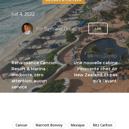
Juil 4, 2022
Par
Bertrand Duperrin
Lire
ARTICLE PRÉCÉDENT
ARTICLE SUIVANT
Renaissance Cancun
Une nouvelle cabine
Resort & Marina :
innovante chez Air
médiocre, zéro
New Zealand. Et pas
attention, aucun
qu’à l’avant.
service
LIRE
Cancun
Marriott Bonvoy
Mexique
Ritz Carlton