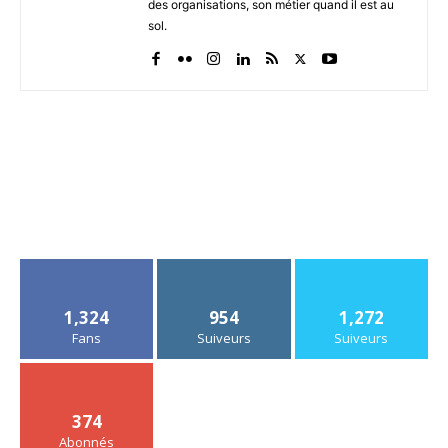
des organisations, son métier quand il est au
sol.
1,324
954
1,272
Fans
Suiveurs
Suiveurs
374
Abonnés