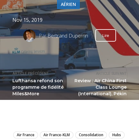
AÉRIEN
Nov 15, 2019
Par
Bertrand Duperrin
Lire
ARTICLE PRÉCÉDENT
ARTICLE SUIVANT
Lufthansa refond son
Review : Air China First
programme de fidélité
Class Lounge
Miles&More
(International), Pékin
LIRE
Air France
Air France-KLM
Consolidation
Hubs