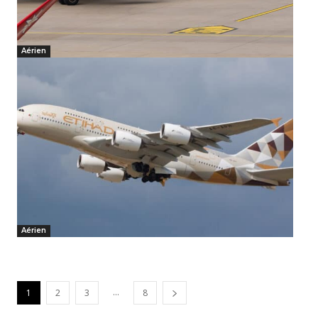
Aérien
Aérien
...
1
2
3
8