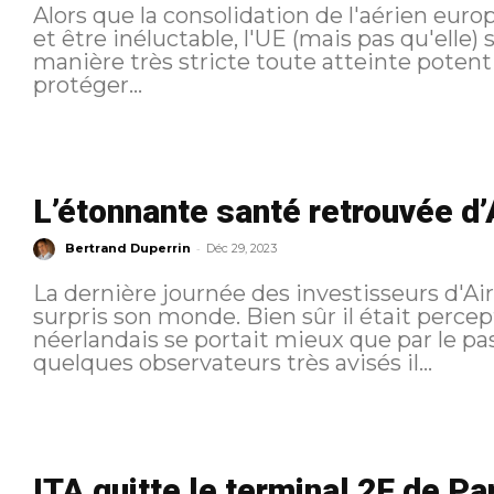
Alors que la consolidation de l'aérien euro
et être inéluctable, l'UE (mais pas qu'elle) semble avoir l'inten
manière très stricte toute atteinte potenti
protéger...
L’étonnante santé retrouvée d
-
Bertrand Duperrin
Déc 29, 2023
La dernière journée des investisseurs d'A
surpris son monde. Bien sûr il était percep
néerlandais se portait mieux que par le pas
quelques observateurs très avisés il...
ITA quitte le terminal 2F de P