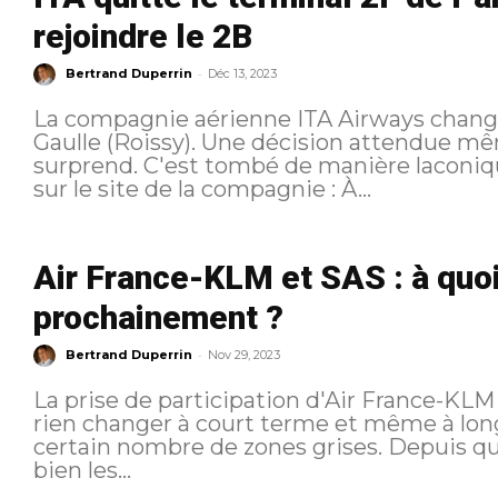
rejoindre le 2B
-
Bertrand Duperrin
Déc 13, 2023
La compagnie aérienne ITA Airways change
Gaulle (Roissy). Une décision attendue mê
surprend. C'est tombé de manière laconique sous la forme d'un communiqué
sur le site de la compagnie : À...
Air France-KLM et SAS : à quoi 
prochainement ?
-
Bertrand Duperrin
Nov 29, 2023
La prise de participation d'Air France-KL
rien changer à court terme et même à lo
certain nombre de zones grises. Depuis que l'opération a été annoncée aussi
bien les...