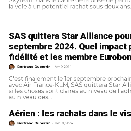
Skyteam dans le cadre de la prise de parti
SAS quittera Star Alliance pou
septembre 2024. Quel impact 
fidélité et les membre Eurobo
-
Bertrand Duperrin
Avr 9, 2024
C'est finalement le 1er septembre prochai
avec Air France-KLM, SAS quittera Star Al
si les choses sont claires au niveau de l'a
au niveau des...
Aérien : les rachats dans le vi
-
Bertrand Duperrin
Jan 31, 2024