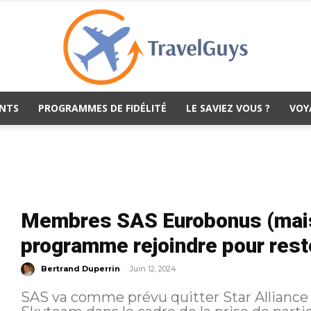
NTS
PROGRAMMES DE FIDÉLITÉ
LE SAVIEZ VOUS ?
VOY
TravelGuys
Membres SAS Eurobonus (mais 
programme rejoindre pour reste
-
Bertrand Duperrin
Juin 12, 2024
SAS va comme prévu quitter Star Alliance 