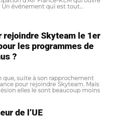
cipation d'Air France-KLM qui ouvre
la voie à un potentiel rachat sous deux ans. Un événement qui est tout...
r rejoindre Skyteam le 1er
pour les programmes de
nus ?
n que, suite à son rapprochement
liance pour rejoindre Skyteam. Mais
dhésion elles le sont beaucoup moins
seur de l’UE