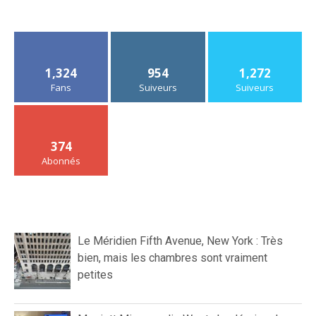
1,324
954
1,272
Fans
Suiveurs
Suiveurs
374
Abonnés
Le Méridien Fifth Avenue, New York : Très
bien, mais les chambres sont vraiment
petites