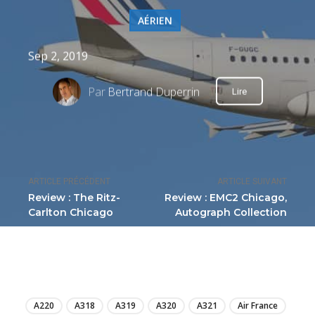
AÉRIEN
Sep 2, 2019
Par
Bertrand Duperrin
Lire
ARTICLE PRÉCÉDENT
ARTICLE SUIVANT
Review : The Ritz-
Review : EMC2 Chicago,
Carlton Chicago
Autograph Collection
LIRE
A220
A318
A319
A320
A321
Air France