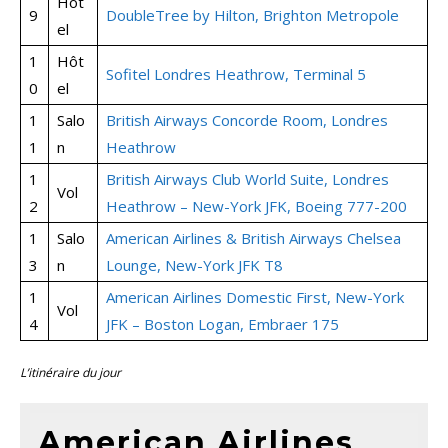
Hôt
9
DoubleTree by Hilton, Brighton Metropole
el
1
Hôt
Sofitel Londres Heathrow, Terminal 5
0
el
1
Salo
British Airways Concorde Room, Londres
1
n
Heathrow
1
British Airways Club World Suite, Londres
Vol
2
Heathrow – New-York JFK, Boeing 777-200
1
Salo
American Airlines & British Airways Chelsea
3
n
Lounge, New-York JFK T8
1
American Airlines Domestic First, New-York
Vol
4
JFK – Boston Logan, Embraer 175
L’itinéraire du jour
American Airlines