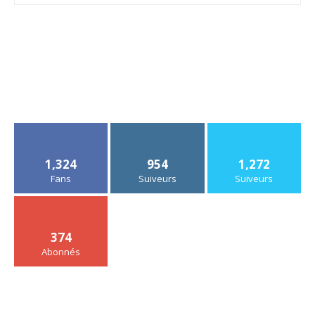
1,324
954
1,272
Fans
Suiveurs
Suiveurs
374
Abonnés