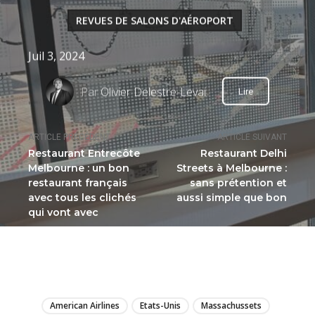
REVUES DE SALONS D'AÉROPORT
Juil 3, 2024
Par
Olivier Delestre-Levai
Lire
ARTICLE PRÉCÉDENT
ARTICLE SUIVANT
Restaurant Entrecôte
Restaurant Delhi
Melbourne : un bon
Streets à Melbourne :
restaurant français
sans prétention et
avec tous les clichés
aussi simple que bon
qui vont avec
LIRE
American Airlines
Etats-Unis
Massachussets