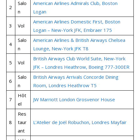
Salo
American Airlines Admirals Club, Boston
2
n
Logan
American Airlines Domestic First, Boston
3
Vol
Logan – New-York JFK, Embraer 175
Salo
American Airlines & British Airways Chelsea
4
n
Lounge, New-York JFK T8
British Airways Club World Suite, New-York
5
Vol
JFK – Londres Heathrow, Boeing 777-300ER
Salo
British Airways Arrivals Concorde Dining
6
n
Room, Londres Heathrow T5
Hôt
7
JW Marriott London Grosvenor House
el
Res
8
taur
L’Atelier de Joël Robuchon, Londres Mayfair
ant