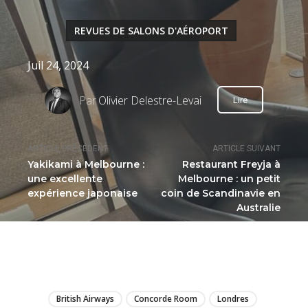
REVUES DE SALONS D'AÉROPORT
Juil 24, 2024
Par
Olivier Delestre-Levai
Lire
ARTICLE PRÉCÉDENT
ARTICLE SUIVANT
Yakikami à Melbourne :
Restaurant Freyja à
une excellente
Melbourne : un petit
expérience japonaise
coin de Scandinavie en
Australie
LIRE
British Airways
Concorde Room
Londres