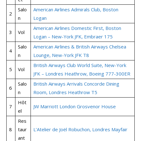
Salo
American Airlines Admirals Club, Boston
2
n
Logan
American Airlines Domestic First, Boston
3
Vol
Logan – New-York JFK, Embraer 175
Salo
American Airlines & British Airways Chelsea
4
n
Lounge, New-York JFK T8
British Airways Club World Suite, New-York
5
Vol
JFK – Londres Heathrow, Boeing 777-300ER
Salo
British Airways Arrivals Concorde Dining
6
n
Room, Londres Heathrow T5
Hôt
7
JW Marriott London Grosvenor House
el
Res
8
taur
L’Atelier de Joël Robuchon, Londres Mayfair
ant