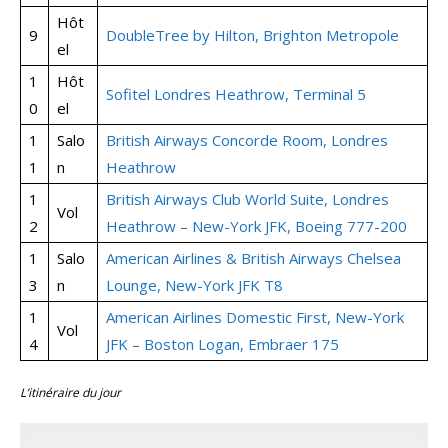
Hôt
9
DoubleTree by Hilton, Brighton Metropole
el
1
Hôt
Sofitel Londres Heathrow, Terminal 5
0
el
1
Salo
British Airways Concorde Room, Londres
1
n
Heathrow
1
British Airways Club World Suite, Londres
Vol
2
Heathrow – New-York JFK, Boeing 777-200
1
Salo
American Airlines & British Airways Chelsea
3
n
Lounge, New-York JFK T8
1
American Airlines Domestic First, New-York
Vol
4
JFK – Boston Logan, Embraer 175
L’itinéraire du jour