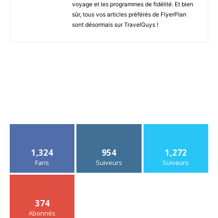
voyage et les programmes de fidélité. Et bien
sûr, tous vos articles préférés de FlyerPlan
sont désormais sur TravelGuys !
1,324
954
1,272
Fans
Suiveurs
Suiveurs
374
Abonnés