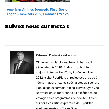
American Airlines Domestic First, Boston
Logan – New-York JFK, Embraer 175 : Vol
correct mais retards inacceptables
Suivez nous sur Insta !
Olivier Delestre-Levai
Olivier est sur la blogosphère du transport
aérien depuis 2010. D'abord contributeur
majeur du forum FlyerTalk, il crée en juillet
2012 le site FlyerPlan, et rédige des articles à
l'écho majeur chez les spécialistes de l'aérien.
Il co-dirige désormais le blog TravelGuys avec
Bertrand, en se focalisant sur l'expérience de
voyage et les programmes de fidélité. Et bien
sûr, tous vos articles préférés de FlyerPlan
sont désormais sur TravelGuys !