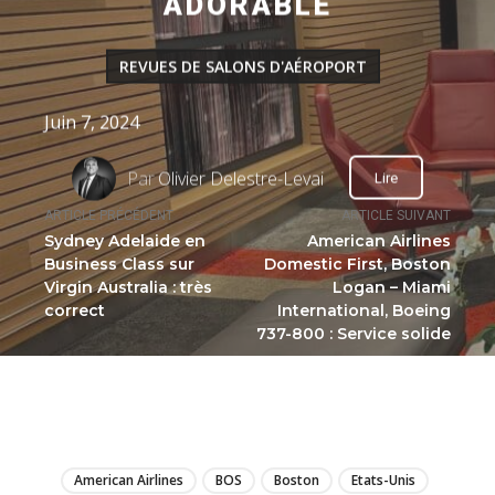
ADORABLE
REVUES DE SALONS D'AÉROPORT
Juin 7, 2024
Par
Olivier Delestre-Levai
Lire
ARTICLE PRÉCÉDENT
ARTICLE SUIVANT
Sydney Adelaide en
American Airlines
Business Class sur
Domestic First, Boston
Virgin Australia : très
Logan – Miami
correct
International, Boeing
737-800 : Service solide
LIRE
American Airlines
BOS
Boston
Etats-Unis