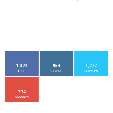
1,324
954
1,272
Fans
Suiveurs
Suiveurs
374
Abonnés