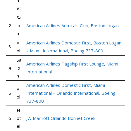
n
et
Sa
2
lo
American Airlines Admirals Club, Boston Logan
n
V
American Airlines Domestic First, Boston Logan
3
ol
– Miami International, Boeing 737-800
Sa
American Airlines Flagship First Lounge, Miami
4
lo
International
n
American Airlines Domestic First, Miami
V
5
International – Orlando International, Boeing
ol
737-800
H
6
ôt
JW Marriott Orlando Bonnet Creek
el