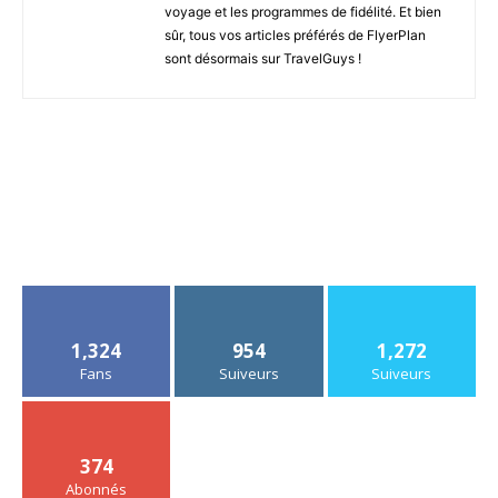
voyage et les programmes de fidélité. Et bien
sûr, tous vos articles préférés de FlyerPlan
sont désormais sur TravelGuys !
1,324
954
1,272
Fans
Suiveurs
Suiveurs
374
Abonnés