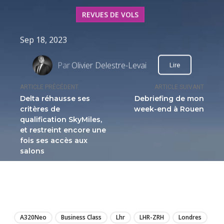
REVUES DE VOLS
Sep 18, 2023
Par
Olivier Delestre-Levai
Lire
ARTICLE PRÉCÉDENT
ARTICLE SUIVANT
Delta réhausse ses
Debriefing de mon
critères de
week-end à Rouen
qualification SkyMiles,
et restreint encore une
fois ses accès aux
salons
LIRE
A320Neo
Business Class
Lhr
LHR-ZRH
Londres