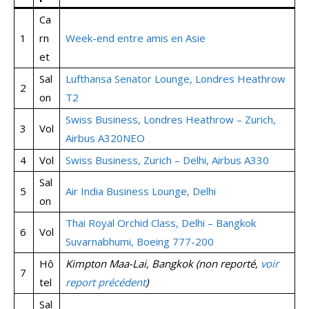
Ca
1
rn
Week-end entre amis en Asie
et
Sal
Lufthansa Senator Lounge, Londres Heathrow
2
on
T2
Swiss Business, Londres Heathrow – Zurich,
3
Vol
Airbus A320NEO
4
Vol
Swiss Business, Zurich – Delhi, Airbus A330
Sal
5
Air India Business Lounge, Delhi
on
Thai Royal Orchid Class, Delhi – Bangkok
6
Vol
Suvarnabhumi, Boeing 777-200
Hô
Kimpton Maa-Lai, Bangkok (non reporté,
voir
7
tel
report précédent
)
Sal