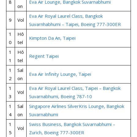
8
Eva Air Lounge, Bangkok Suvarnabhumi
on
Eva Air Royal Laurel Class, Bangkok
9
Vol
Suvarnhabhumi – Taipei, Boeing 777-300ER
1
Hô
Kimpton Da An, Taipei
0
tel
1
Hô
Regent Taipei
1
tel
1
Sal
Eva Air Infinity Lounge, Taipei
2
on
1
Eva Air Royal Laurel Class, Taipei – Bangkok
Vol
3
Suvarnabhumi, Boeing 787-10
1
Sal
Singapore Airlines SilverKris Lounge, Bangkok
4
on
Suvarnabhumi
1
Swiss Business, Bangkok Suvarnabhumi –
Vol
5
Zurich, Boeing 777-300ER