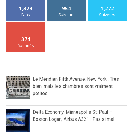
1,324
954
1,272
Fans
Suiveurs
Suiveurs
374
Abonnés
Le Méridien Fifth Avenue, New York : Très
bien, mais les chambres sont vraiment
petites
Delta Economy, Minneapolis St. Paul –
Boston Logan, Airbus A321 : Pas si mal