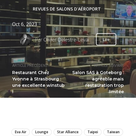
REVUES DE SALONS D'AÉROPORT
Oct 6, 2023
Par
Olivier Delestre-Levai
Lire
ARTICLE PRÉCÉDENT
ARTICLE SUIVANT
Restaurant Chez
Salon SAS à Goteborg :
Yvonne à Strasbourg :
agréable mais
une excellente winstub
restauration trop
!
limitée
LIRE
Eva Air
Lounge
Star Alliance
Taipei
Taiwan