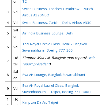
on
T2
Swiss Business, Londres Heathrow – Zurich,
3
Vol
Airbus A320NEO
4
Vol
Swiss Business, Zurich – Delhi, Airbus A330
Sal
5
Air India Business Lounge, Delhi
on
Thai Royal Orchid Class, Delhi – Bangkok
6
Vol
Suvarnabhumi, Boeing 777-200
Hô
Kimpton Maa-Lai, Bangkok (non reporté,
voir
7
tel
report précédent
)
Sal
8
Eva Air Lounge, Bangkok Suvarnabhumi
on
Eva Air Royal Laurel Class, Bangkok
9
Vol
Suvarnhabhumi – Taipei, Boeing 777-300ER
1
Hô
Kimpton Da An, Taipei