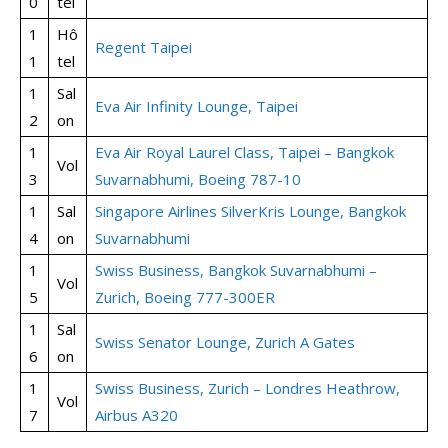
0
tel
1
Hô
Regent Taipei
1
tel
1
Sal
Eva Air Infinity Lounge, Taipei
2
on
1
Eva Air Royal Laurel Class, Taipei – Bangkok
Vol
3
Suvarnabhumi, Boeing 787-10
1
Sal
Singapore Airlines SilverKris Lounge, Bangkok
4
on
Suvarnabhumi
1
Swiss Business, Bangkok Suvarnabhumi –
Vol
5
Zurich, Boeing 777-300ER
1
Sal
Swiss Senator Lounge, Zurich A Gates
6
on
1
Swiss Business, Zurich – Londres Heathrow,
Vol
7
Airbus A320