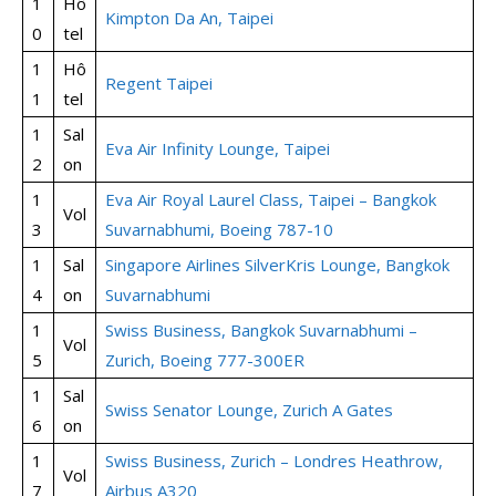
1
Hô
Kimpton Da An, Taipei
0
tel
1
Hô
Regent Taipei
1
tel
1
Sal
Eva Air Infinity Lounge, Taipei
2
on
1
Eva Air Royal Laurel Class, Taipei – Bangkok
Vol
3
Suvarnabhumi, Boeing 787-10
1
Sal
Singapore Airlines SilverKris Lounge, Bangkok
4
on
Suvarnabhumi
1
Swiss Business, Bangkok Suvarnabhumi –
Vol
5
Zurich, Boeing 777-300ER
1
Sal
Swiss Senator Lounge, Zurich A Gates
6
on
1
Swiss Business, Zurich – Londres Heathrow,
Vol
7
Airbus A320