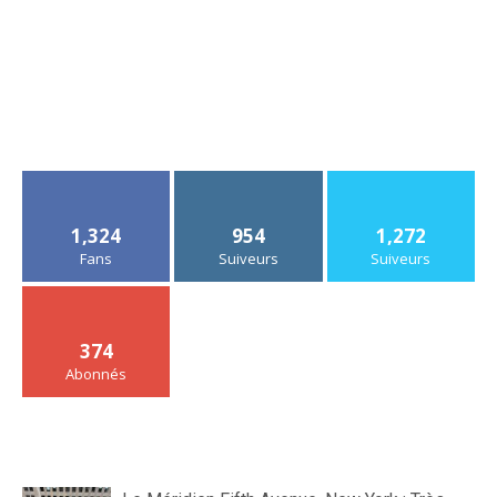
1,324
954
1,272
Fans
Suiveurs
Suiveurs
374
Abonnés