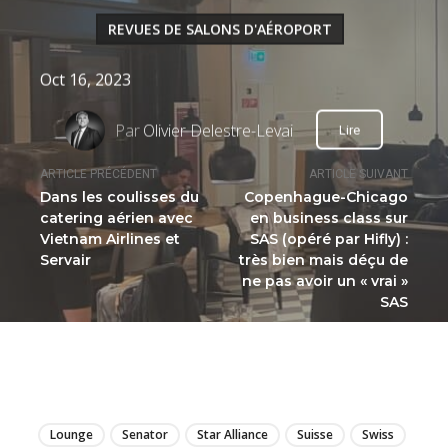
REVUES DE SALONS D'AÉROPORT
Oct 16, 2023
Par
Olivier Delestre-Levai
Lire
ARTICLE PRÉCÉDENT
ARTICLE SUIVANT
Dans les coulisses du
Copenhague-Chicago
catering aérien avec
en business class sur
Vietnam Airlines et
SAS (opéré par Hifly) :
Servair
très bien mais déçu de
ne pas avoir un « vrai »
SAS
LIRE
Lounge
Senator
Star Alliance
Suisse
Swiss