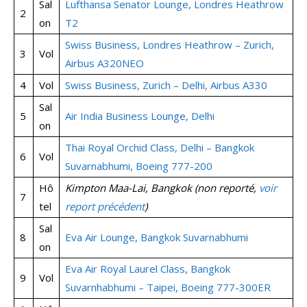
Sal
Lufthansa Senator Lounge, Londres Heathrow
2
on
T2
Swiss Business, Londres Heathrow – Zurich,
3
Vol
Airbus A320NEO
4
Vol
Swiss Business, Zurich – Delhi, Airbus A330
Sal
5
Air India Business Lounge, Delhi
on
Thai Royal Orchid Class, Delhi – Bangkok
6
Vol
Suvarnabhumi, Boeing 777-200
Hô
Kimpton Maa-Lai, Bangkok (non reporté,
voir
7
tel
report précédent
)
Sal
8
Eva Air Lounge, Bangkok Suvarnabhumi
on
Eva Air Royal Laurel Class, Bangkok
9
Vol
Suvarnhabhumi – Taipei, Boeing 777-300ER