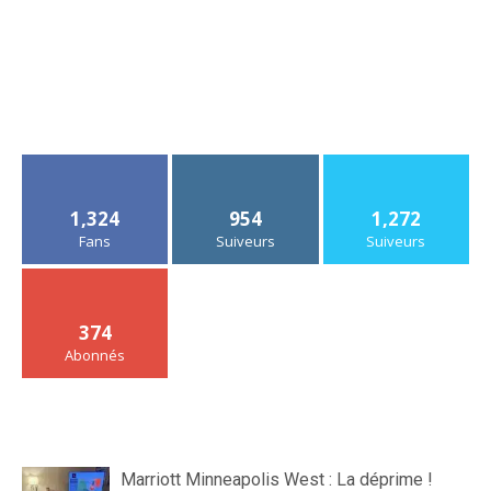
1,324
954
1,272
Fans
Suiveurs
Suiveurs
374
Abonnés
Marriott Minneapolis West : La déprime !