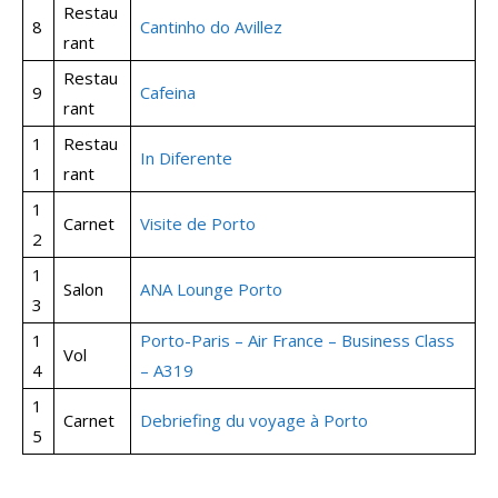
Restau
8
Cantinho do Avillez
rant
Restau
9
Cafeina
rant
1
Restau
In Diferente
1
rant
1
Carnet
Visite de Porto
2
1
Salon
ANA Lounge Porto
3
1
Porto-Paris – Air France – Business Class
Vol
4
– A319
1
Carnet
Debriefing du voyage à Porto
5