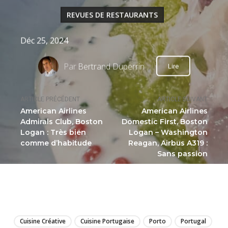
REVUES DE RESTAURANTS
Déc 25, 2024
Par
Bertrand Duperrin
Lire
ARTICLE PRÉCÉDENT
ARTICLE SUIVANT
American Airlines
American Airlines
Admirals Club, Boston
Domestic First, Boston
Logan : Très bien
Logan – Washington
comme d’habitude
Reagan, Airbus A319 :
Sans passion
LIRE
Cuisine Créative
Cuisine Portugaise
Porto
Portugal