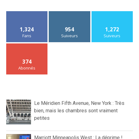
1,324
954
1,272
Fans
Suiveurs
Suiveurs
374
Abonnés
Le Méridien Fifth Avenue, New York : Très
bien, mais les chambres sont vraiment
petites
Marriott Minneapolis West : La déprime !