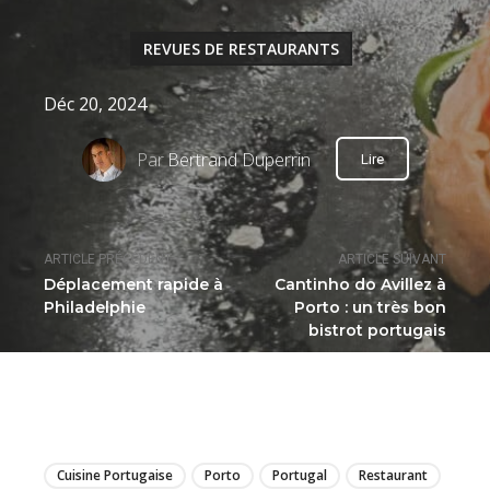
REVUES DE RESTAURANTS
Déc 20, 2024
Par
Bertrand Duperrin
Lire
ARTICLE PRÉCÉDENT
ARTICLE SUIVANT
Déplacement rapide à
Cantinho do Avillez à
Philadelphie
Porto : un très bon
bistrot portugais
LIRE
Cuisine Portugaise
Porto
Portugal
Restaurant