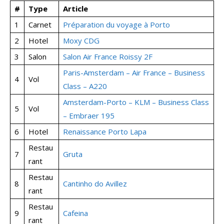
#
Type
Article
1
Carnet
Préparation du voyage à Porto
2
Hotel
Moxy CDG
3
Salon
Salon Air France Roissy 2F
Paris-Amsterdam – Air France – Business
4
Vol
Class – A220
Amsterdam-Porto – KLM – Business Class
5
Vol
– Embraer 195
6
Hotel
Renaissance Porto Lapa
Restau
7
Gruta
rant
Restau
8
Cantinho do Avillez
rant
Restau
9
Cafeina
rant