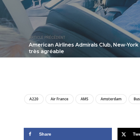
ARTICLE PRÉCÉDENT
American Airlines Admirals Club, New-York
très agréable
A220
Air France
AMS
Amsterdam
Bus
Share
Tw