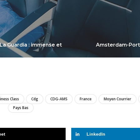
 La Guardia : immense et
Amsterdam-Porto 
LIRE
iness Class
Cdg
CDG-AMS
France
Moyen Courrier
Pays Bas
eet
LinkedIn