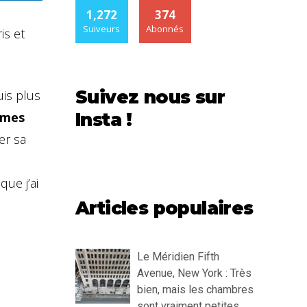
1,272
374
Suiveurs
Abonnés
is et
Suivez nous sur
is plus
mes
Insta !
er sa
ue j’ai
Articles populaires
Le Méridien Fifth
Avenue, New York : Très
bien, mais les chambres
sont vraiment petites