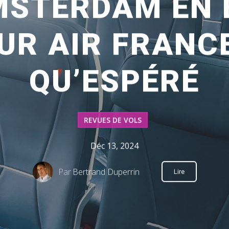
MSTERDAM EN 
UR AIR FRANCE
QU’ESPÉRÉ
REVUES DE VOLS
Déc 13, 2024
Par
Bertrand Duperrin
Lire