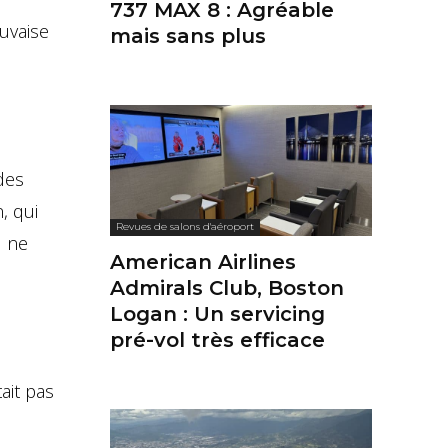
737 MAX 8 : Agréable
uvaise
mais sans plus
des
, qui
Revues de salons d'aéroport
l ne
American Airlines
Admirals Club, Boston
Logan : Un servicing
pré-vol très efficace
tait pas