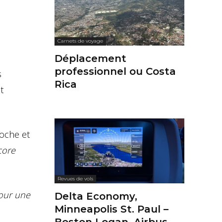
Carnets de voyage
Déplacement
professionnel ou Costa
s
Rica
t
roche et
core
Revues de vols
pour une
Delta Economy,
Minneapolis St. Paul –