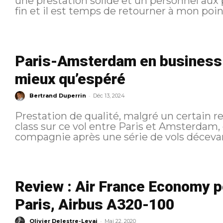
une prestation solide et un personnel aux petits soins. Mon 
fin et il est temps de retourner à mon point
Paris-Amsterdam en business c
mieux qu’espéré
-
Bertrand Duperrin
Déc 13, 2024
Prestation de qualité, malgré un certain r
class sur ce vol entre Paris et Amsterdam, 
Review : Air France Economy
Paris, Airbus A320-100
-
Olivier Delestre-Levai
Mai 22, 2020