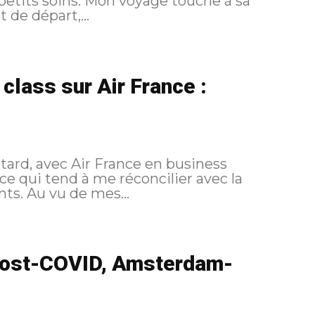
voyage touche à sa
 de départ,...
lass sur Air France :
etard, avec Air France en business
ce qui tend à me réconcilier avec la
compagnie après une série de vols décevants. Au vu de mes...
 post-COVID, Amsterdam-