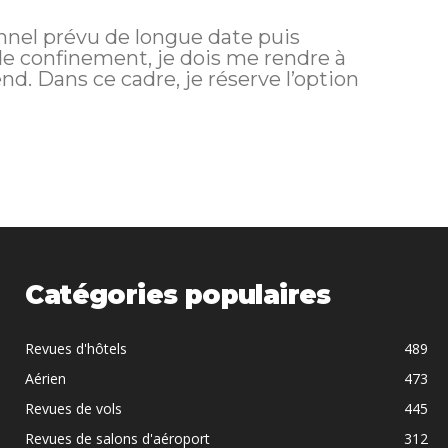
nnel prévu de longue date puis
de confinement, je dois me rendre à
’option
Catégories populaires
Revues d'hôtels
489
Aérien
473
Revues de vols
445
Revues de salons d'aéroport
312