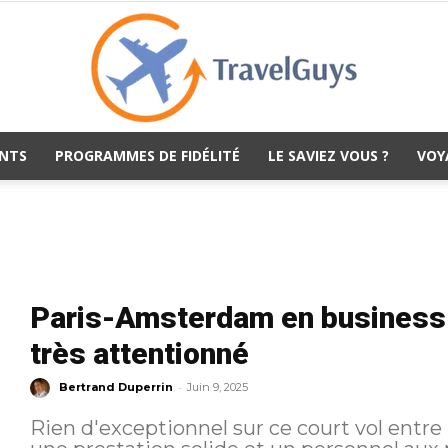
NTS
PROGRAMMES DE FIDÉLITÉ
LE SAVIEZ VOUS ?
VOY
TravelGuys
Paris-Amsterdam en business 
très attentionné
-
Bertrand Duperrin
Juin 9, 2025
Rien d'exceptionnel sur ce court vol ent