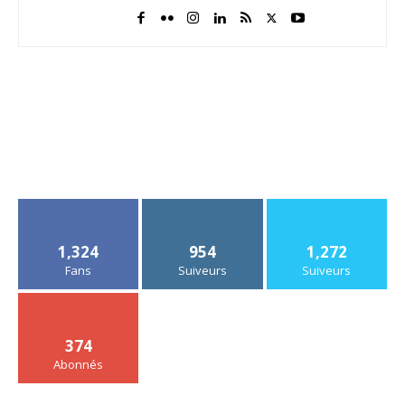
1,324
954
1,272
Fans
Suiveurs
Suiveurs
374
Abonnés