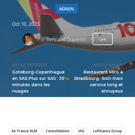
AÉRIEN
Oct 10, 2023
Par
Bertrand Duperrin
Lire
ARTICLE PRÉCÉDENT
ARTICLE SUIVANT
Goteborg-Copenhague
Restaurant Miro à
en SAS Plus sur SAS : 35
Strasbourg : bon mais
minutes dans les
service long et
nuages
ennuyeux
LIRE
Air France-KLM
Consolidation
IAG
Lufthansa Group