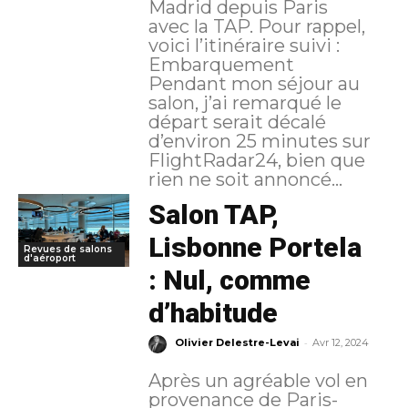
Madrid depuis Paris
avec la TAP. Pour rappel,
voici l’itinéraire suivi :
Embarquement
Pendant mon séjour au
salon, j’ai remarqué le
départ serait décalé
d’environ 25 minutes sur
FlightRadar24, bien que
rien ne soit annoncé...
Salon TAP,
Lisbonne Portela
Revues de salons
d'aéroport
: Nul, comme
d’habitude
-
Olivier Delestre-Levai
Avr 12, 2024
Après un agréable vol en
provenance de Paris-