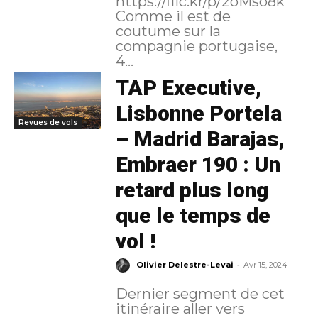
https://flic.kr/p/2oMso8k
Comme il est de
coutume sur la
compagnie portugaise,
4...
TAP Executive,
Lisbonne Portela
Revues de vols
– Madrid Barajas,
Embraer 190 : Un
retard plus long
que le temps de
vol !
-
Olivier Delestre-Levai
Avr 15, 2024
Dernier segment de cet
itinéraire aller vers