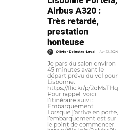
Lisbonne Portela,
Airbus A320 :
Très retardé,
prestation
honteuse
-
Olivier Delestre-Levai
Avr 22, 2024
Je pars du salon environ
45 minutes avant le
départ prévu du vol pour
Lisbonne.
https://flic.kr/p/2oMsTHq
Pour rappel, voici
l’itinéraire suivi :
Embarquement
Lorsque j’arrive en porte,
l’embarquement est sur
le point de commencer.