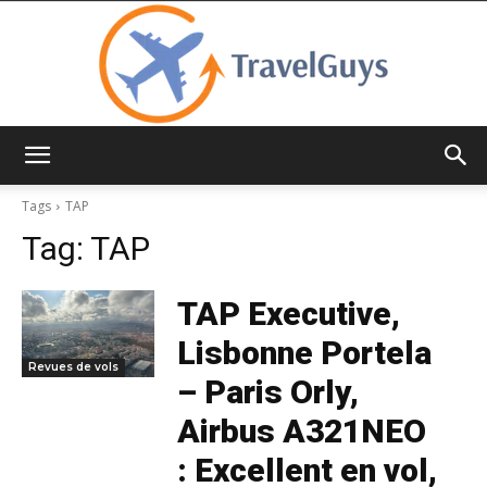
TravelGuys
Tags
TAP
Tag:
TAP
TAP Executive,
Lisbonne Portela
Revues de vols
– Paris Orly,
Airbus A321NEO
: Excellent en vol,