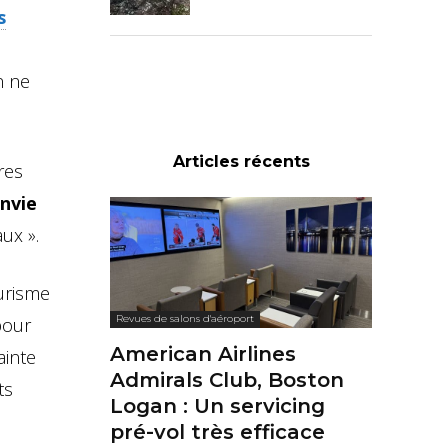
s
l
n ne
Articles récents
res
nvie
ux ».
urisme
Revues de salons d'aéroport
pour
American Airlines
ainte
Admirals Club, Boston
ts
Logan : Un servicing
pré-vol très efficace