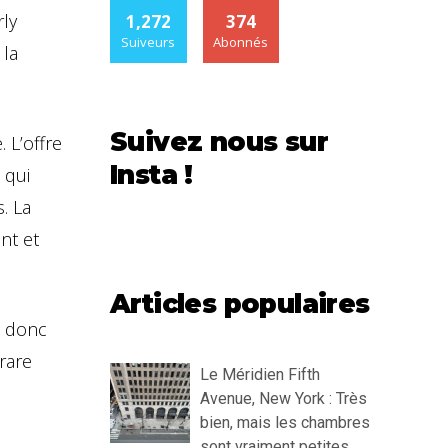
ly
1,272
374
Suiveurs
Abonnés
 la
Suivez nous sur
. L’offre
Insta !
 qui
. La
nt et
Articles populaires
a donc
rare
Le Méridien Fifth
Avenue, New York : Très
bien, mais les chambres
sont vraiment petites