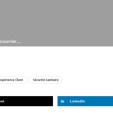
courrier….
LIRE
Expérience Client
Sécurité Sanitaire
eet
LinkedIn