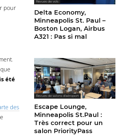
Revues de vols
ur pour
Delta Economy,
Minneapolis St. Paul –
Boston Logan, Airbus
A321 : Pas si mal
ment.
ique
is été
Revues de salons d'aéroport
Escape Lounge,
arte des
Minneapolis St.Paul :
le
Très correct pour un
salon PriorityPass