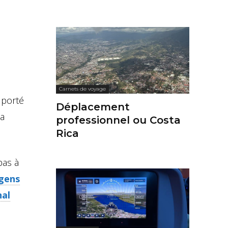
Carnets de voyage
 porté
Déplacement
la
professionnel ou Costa
Rica
pas à
 gens
nal