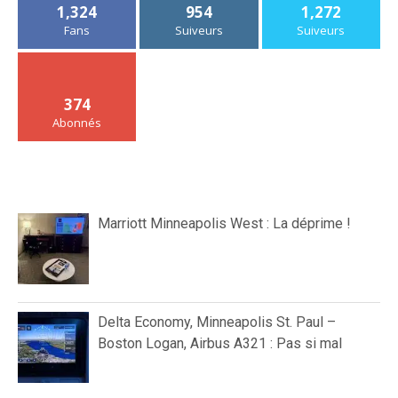
1,324
954
1,272
Fans
Suiveurs
Suiveurs
374
Abonnés
Marriott Minneapolis West : La déprime !
Delta Economy, Minneapolis St. Paul –
Boston Logan, Airbus A321 : Pas si mal