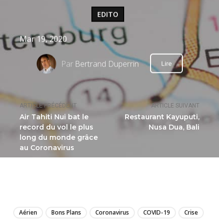
EDITO
Mar 19, 2020
Par
Bertrand Duperrin
Lire
ARTICLE PRÉCÉDENT
ARTICLE SUIVANT
Air Tahiti Nui bat le
Restaurant Kayuputi,
record du vol le plus
Nusa Dua, Bali
long du monde grâce
au Coronavirus
LIRE
Aérien
Bons Plans
Coronavirus
COVID-19
Crise