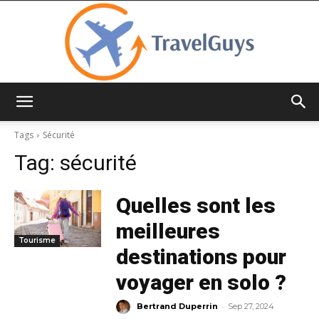
TravelGuys
Tags
Sécurité
Tag:
sécurité
Quelles sont les
meilleures
Tourisme
destinations pour
voyager en solo ?
-
Bertrand Duperrin
Sep 27, 2024