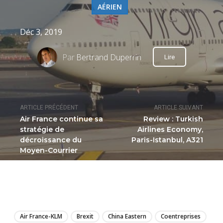
AÉRIEN
Déc 3, 2019
Par
Bertrand Duperrin
Lire
ARTICLE PRÉCÉDENT
ARTICLE SUIVANT
Air France continue sa
Review : Turkish
stratégie de
Airlines Economy,
décroissance du
Paris-Istanbul, A321
Moyen-Courrier
LIRE
Air France-KLM
Brexit
China Eastern
Coentreprises