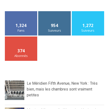
1,324
954
1,272
Fans
Suiveurs
Suiveurs
374
Abonnés
Le Méridien Fifth Avenue, New York : Très
bien, mais les chambres sont vraiment
petites