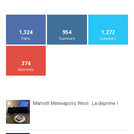
1,324
954
1,272
Fans
Suiveurs
Suiveurs
374
Abonnés
Marriott Minneapolis West : La déprime !