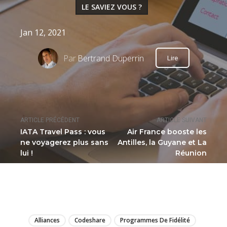
LE SAVIEZ VOUS ?
Jan 12, 2021
Par
Bertrand Duperrin
Lire
ARTICLE PRÉCÉDENT
ARTICLE SUIVANT
IATA Travel Pass : vous
Air France booste les
ne voyagerez plus sans
Antilles, la Guyane et La
lui !
Réunion
LIRE
Alliances
Codeshare
Programmes De Fidélité