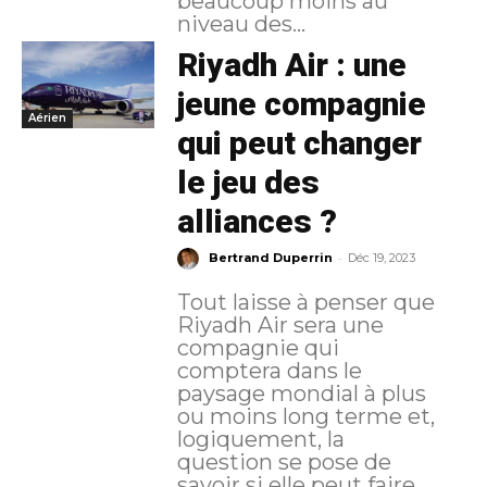
beaucoup moins au
niveau des...
Riyadh Air : une
jeune compagnie
Aérien
qui peut changer
le jeu des
alliances ?
-
Bertrand Duperrin
Déc 19, 2023
Tout laisse à penser que
Riyadh Air sera une
compagnie qui
comptera dans le
paysage mondial à plus
ou moins long terme et,
logiquement, la
question se pose de
savoir si elle peut faire