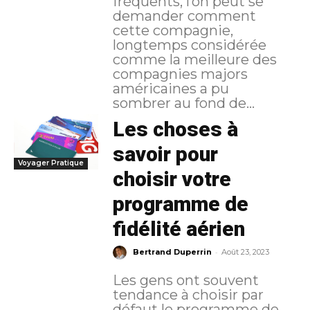
fréquents, l’on peut se
demander comment
cette compagnie,
longtemps considérée
comme la meilleure des
compagnies majors
américaines a pu
sombrer au fond de...
Les choses à
savoir pour
Voyager Pratique
choisir votre
programme de
fidélité aérien
-
Bertrand Duperrin
Août 23, 2023
Les gens ont souvent
tendance à choisir par
défaut le programme de