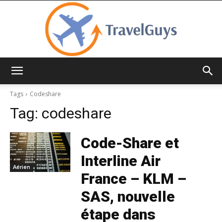
TravelGuys
Tags
Codeshare
Tag:
codeshare
Code-Share et
Interline Air
Aérien
France – KLM –
SAS, nouvelle
étape dans