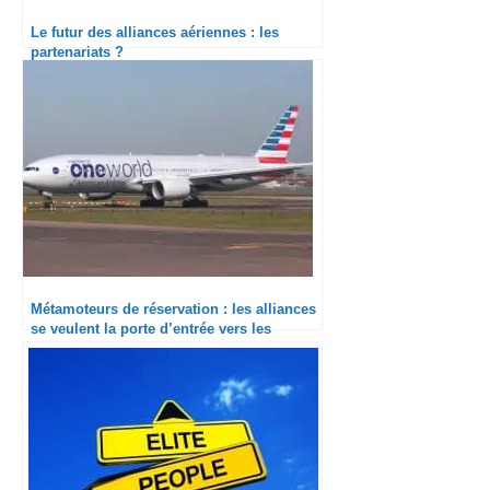
Le futur des alliances aériennes : les
partenariats ?
Métamoteurs de réservation : les alliances
se veulent la porte d’entrée vers les
compagnies aériennes