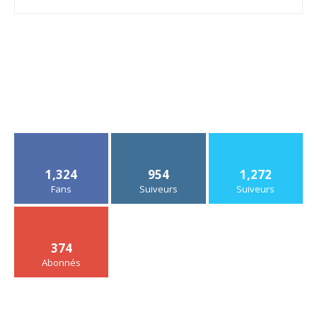
1,324
954
1,272
Fans
Suiveurs
Suiveurs
374
Abonnés