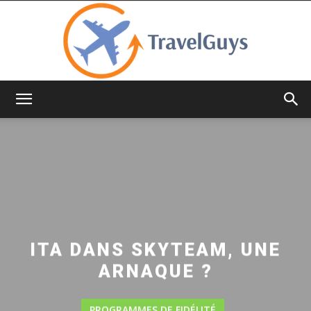
TravelGuys
ITA DANS SKYTEAM, UNE
ARNAQUE ?
PROGRAMMES DE FIDÉLITÉ