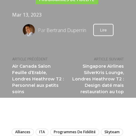
Mar 13, 2023
Par
Bertrand Duperrin
Lire
ARTICLE PRÉCÉDENT
ARTICLE SUIVANT
Air Canada Salon
Singapore Airlines
Feuille d’Erable,
SilverKris Lounge,
Londres Heathrow T2 :
Londres Heathrow T2 :
Personnel aux petits
Design daté mais
soins
restauration au top
LIRE
Alliances
ITA
Programmes De Fidélité
Skyteam