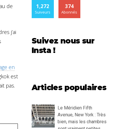
eau de
1,272
374
Suiveurs
Abonnés
es j’ai
Suivez nous sur
s
Insta !
age en
gkok est
it pas.
Articles populaires
Le Méridien Fifth
Avenue, New York : Très
bien, mais les chambres
sont vraiment petites