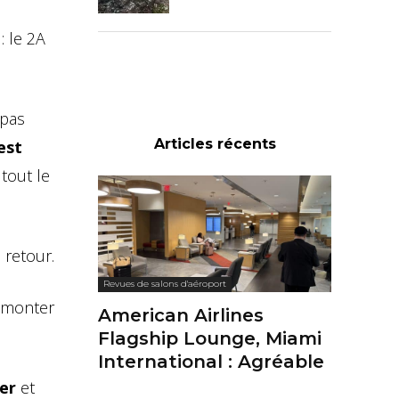
: le 2A
 pas
Articles récents
est
tout le
 retour.
Revues de salons d'aéroport
remonter
American Airlines
Flagship Lounge, Miami
International : Agréable
er
et