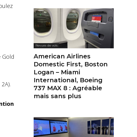
oulez
Revues de vols
American Airlines
ce Gold
Domestic First, Boston
Logan – Miami
International, Boeing
 2A).
737 MAX 8 : Agréable
mais sans plus
ntion