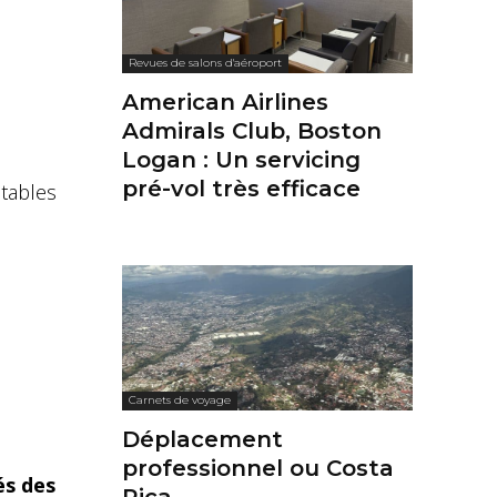
Revues de salons d'aéroport
American Airlines
Admirals Club, Boston
Logan : Un servicing
pré-vol très efficace
 tables
Carnets de voyage
Déplacement
professionnel ou Costa
és des