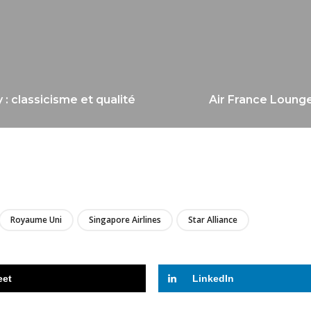
 : classicisme et qualité
Air France Lounge
LIRE
Royaume Uni
Singapore Airlines
Star Alliance
eet
LinkedIn