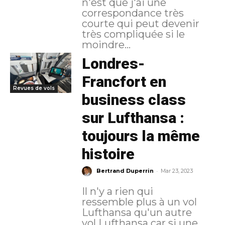
n'est que j'ai une
correspondance très
courte qui peut devenir
très compliquée si le
moindre...
Londres-
Francfort en
Revues de vols
business class
sur Lufthansa :
toujours la même
histoire
-
Bertrand Duperrin
Mar 23, 2023
Il n'y a rien qui
ressemble plus à un vol
Lufthansa qu'un autre
vol Lufthansa car si une