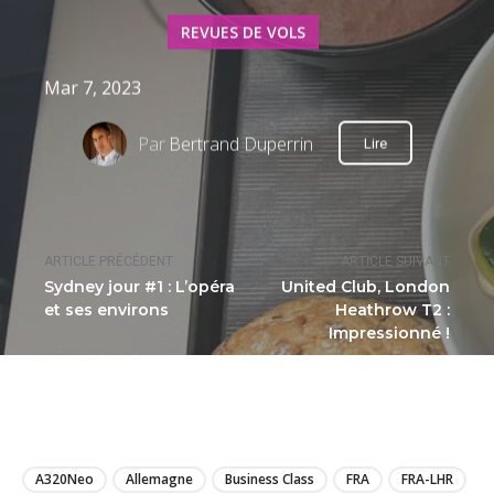
REVUES DE VOLS
Mar 7, 2023
Par
Bertrand Duperrin
Lire
ARTICLE PRÉCÉDENT
ARTICLE SUIVANT
Sydney jour #1 : L’opéra
United Club, London
et ses environs
Heathrow T2 :
Impressionné !
LIRE
A320Neo
Allemagne
Business Class
FRA
FRA-LHR