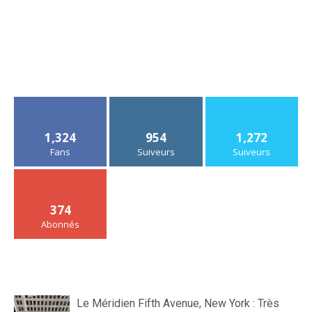
1,324
954
1,272
Fans
Suiveurs
Suiveurs
374
Abonnés
Le Méridien Fifth Avenue, New York : Très