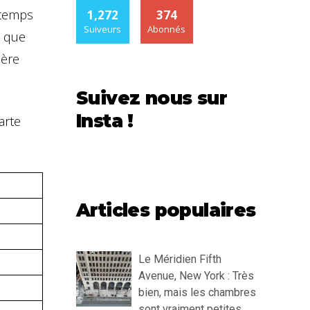
 temps
1,272
374
Suiveurs
Abonnés
s que
ière
Suivez nous sur
Insta !
arte
Articles populaires
Le Méridien Fifth
Avenue, New York : Très
bien, mais les chambres
sont vraiment petites