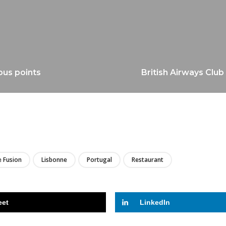
ous points
British Airways Clu
LIRE
e Fusion
Lisbonne
Portugal
Restaurant
eet
LinkedIn