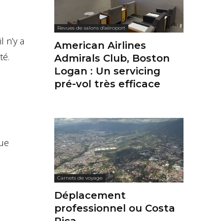
Revues de salons d'aéroport
l n’y a
American Airlines
té.
Admirals Club, Boston
Logan : Un servicing
pré-vol très efficace
que
Carnets de voyage
Déplacement
professionnel ou Costa