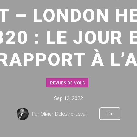
T – LONDON H
20 : LE JOUR 
RAPPORT À L’
REVUES DE VOLS
Sep 12, 2022
Par
Olivier Delestre-Levai
Lire