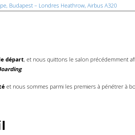
rope, Budapest – Londres Heathrow, Airbus A320
le départ
, et nous quittons le salon précédemment af
Boarding
.
té
et nous sommes parmi les premiers à pénétrer à bo
l