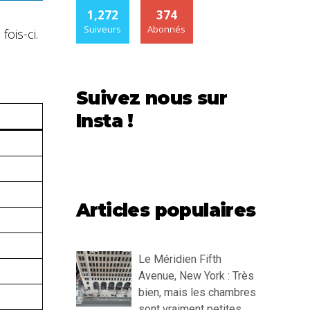
1,272
374
Suiveurs
Abonnés
ois-ci.
Suivez nous sur
Insta !
Articles populaires
Le Méridien Fifth
Avenue, New York : Très
bien, mais les chambres
sont vraiment petites