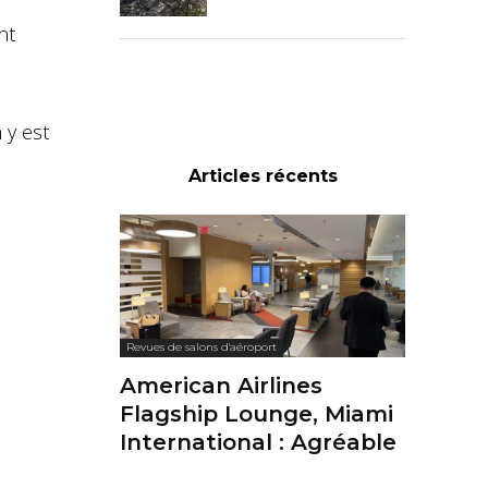
nt
 y est
Articles récents
Revues de salons d'aéroport
American Airlines
Flagship Lounge, Miami
International : Agréable