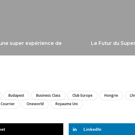
 une super expérience de
Le Futur du Super
LIRE
Budapest
Business Class
Club Europe
Hongrie
Lh
Courrier
Oneworld
Royaume Uni
eet
LinkedIn