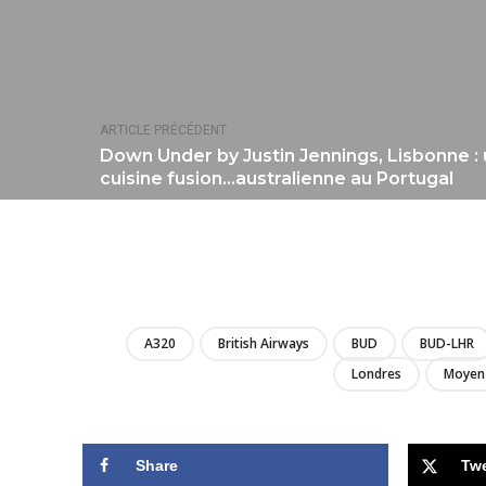
ARTICLE PRÉCÉDENT
Down Under by Justin Jennings, Lisbonne :
cuisine fusion…australienne au Portugal
A320
British Airways
BUD
BUD-LHR
Londres
Moyen 
Share
Tw