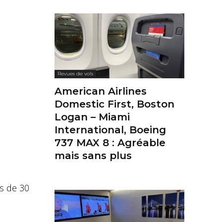
Revues de vols
American Airlines
Domestic First, Boston
Logan – Miami
International, Boeing
737 MAX 8 : Agréable
mais sans plus
ns de 30