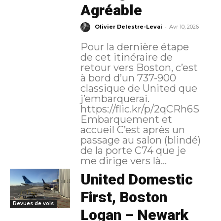
Agréable
-
Olivier Delestre-Levai
Avr 10, 2026
Pour la dernière étape
de cet itinéraire de
retour vers Boston, c’est
à bord d’un 737-900
classique de United que
j’embarquerai.
https://flic.kr/p/2qCRh6S
Embarquement et
accueil C’est après un
passage au salon (blindé)
de la porte C74 que je
me dirige vers là...
United Domestic
First, Boston
Revues de vols
Logan – Newark