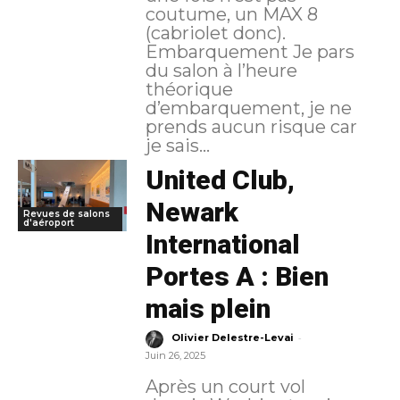
coutume, un MAX 8
(cabriolet donc).
Embarquement Je pars
du salon à l’heure
théorique
d’embarquement, je ne
prends aucun risque car
je sais...
United Club,
Newark
Revues de salons
d'aéroport
International
Portes A : Bien
mais plein
-
Olivier Delestre-Levai
Juin 26, 2025
Après un court vol