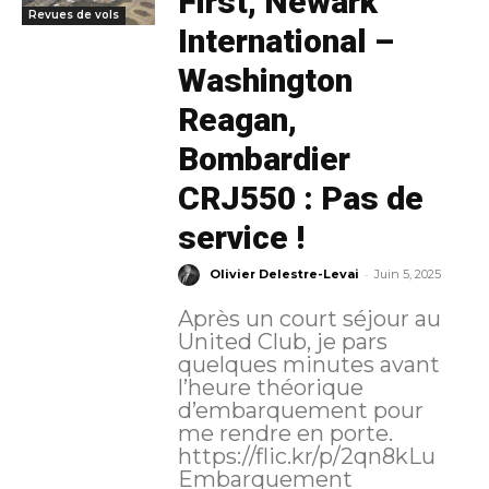
First, Newark
Revues de vols
International –
Washington
Reagan,
Bombardier
CRJ550 : Pas de
service !
-
Olivier Delestre-Levai
Juin 5, 2025
Après un court séjour au
United Club, je pars
quelques minutes avant
l’heure théorique
d’embarquement pour
me rendre en porte.
https://flic.kr/p/2qn8kLu
Embarquement