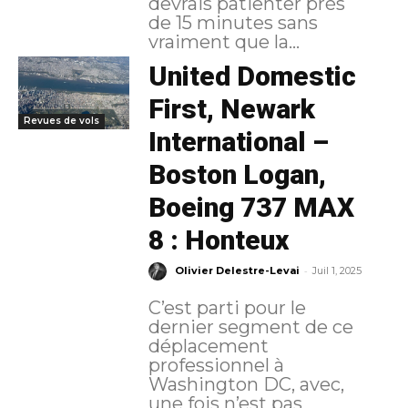
devrais patienter près
de 15 minutes sans
vraiment que la...
United Domestic
First, Newark
Revues de vols
International –
Boston Logan,
Boeing 737 MAX
8 : Honteux
-
Olivier Delestre-Levai
Juil 1, 2025
C’est parti pour le
dernier segment de ce
déplacement
professionnel à
Washington DC, avec,
une fois n’est pas