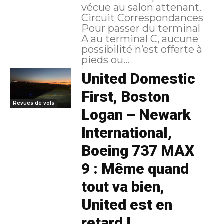
vécue au salon attenant.
Circuit Correspondances
Pour passer du terminal
A au terminal C, aucune
possibilité n’est offerte à
pieds ou...
United Domestic
First, Boston
Revues de vols
Logan – Newark
International,
Boeing 737 MAX
9 : Même quand
tout va bien,
United est en
retard !