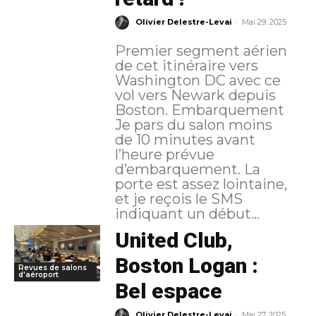
-
Olivier Delestre-Levai
Mai 29, 2025
Premier segment aérien
de cet itinéraire vers
Washington DC avec ce
vol vers Newark depuis
Boston. Embarquement
Je pars du salon moins
de 10 minutes avant
l’heure prévue
d’embarquement. La
porte est assez lointaine,
et je reçois le SMS
indiquant un début...
United Club,
Boston Logan :
Revues de salons
d'aéroport
Bel espace
-
Olivier Delestre-Levai
Mai 27, 2025