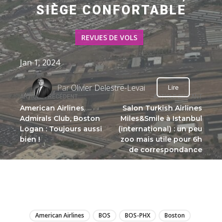
SIÈGE CONFORTABLE
REVUES DE VOLS
Jan 1, 2024
Par
Olivier Delestre-Levai
Lire
ARTICLE PRÉCÉDENT
ARTICLE SUIVANT
American Airlines
Salon Turkish Airlines
Admirals Club, Boston
Miles&Smile à Istanbul
Logan : Toujours aussi
(international) : un peu
bien !
zoo mais utile pour 6h
de correspondance
LIRE
American Airlines
BOS
BOS-PHX
Boston