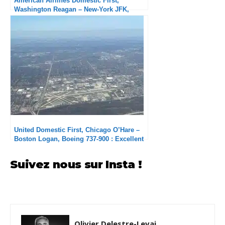
American Airlines Domestic First,
Washington Reagan – New-York JFK,
Embraer 175 : Très en dessous du vol
précédent
United Domestic First, Chicago O’Hare –
Boston Logan, Boeing 737-900 : Excellent
!
Suivez nous sur Insta !
Olivier Delestre-Levai