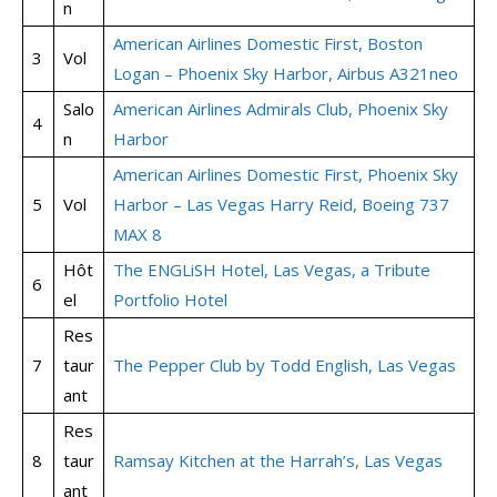
n
American Airlines Domestic First, Boston
3
Vol
Logan – Phoenix Sky Harbor, Airbus A321neo
Salo
American Airlines Admirals Club, Phoenix Sky
4
n
Harbor
American Airlines Domestic First, Phoenix Sky
5
Vol
Harbor – Las Vegas Harry Reid, Boeing 737
MAX 8
Hôt
The ENGLiSH Hotel, Las Vegas, a Tribute
6
el
Portfolio Hotel
Res
7
taur
The Pepper Club by Todd English, Las Vegas
ant
Res
8
taur
Ramsay Kitchen at the Harrah’s, Las Vegas
ant