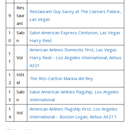
Res
Restaurant Guy Savoy at The Caesars Palace,
9
taur
Las Vegas
ant
1
Salo
Salon American Express Centurion, Las Vegas
0
n
Harry Reid
American Airlines Domestic First, Las Vegas
1
Vol
Harry Reid – Los Angeles International, Airbus
1
A321
1
Hôt
The Ritz-Carlton Marina del Rey
2
el
1
Salo
Salon American Airlines Flagship, Los Angeles
3
n
International
1
American Airlines Flagship First, Los Angeles
Vol
4
International – Boston Logan, Airbus A321T