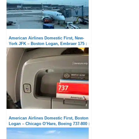
American Airlines Domestic First, New-
York JFK – Boston Logan, Embraer 175 :
Court mais bon
American Airlines Domestic First, Boston
Logan – Chicago O’Hare, Boeing 737-800 :
Excellent équipage