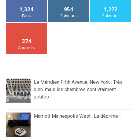
1,324
954
1,272
Fans
Suiveurs
Suiveurs
374
Abonnés
Le Méridien Fifth Avenue, New York : Très
bien, mais les chambres sont vraiment
petites
Marriott Minneapolis West : La déprime !