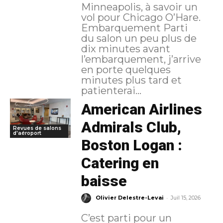
Minneapolis, à savoir un
vol pour Chicago O’Hare.
Embarquement Parti
du salon un peu plus de
dix minutes avant
l’embarquement, j’arrive
en porte quelques
minutes plus tard et
patienterai...
American Airlines
Admirals Club,
Revues de salons
d'aéroport
Boston Logan :
Catering en
baisse
-
Olivier Delestre-Levai
Juil 15, 2026
C’est parti pour un