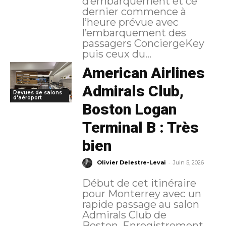
d’embarquement et ce
dernier commence à
l’heure prévue avec
l’embarquement des
passagers ConciergeKey
puis ceux du...
American Airlines
Admirals Club,
Revues de salons
d'aéroport
Boston Logan
Terminal B : Très
bien
-
Olivier Delestre-Levai
Juin 5, 2026
Début de cet itinéraire
pour Monterrey avec un
rapide passage au salon
Admirals Club de
Boston. Enregistrement