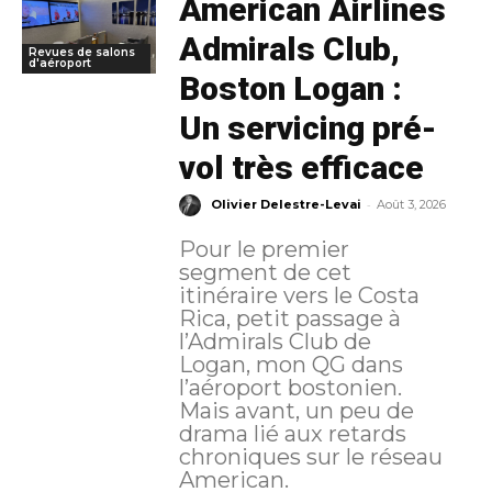
American Airlines
Admirals Club,
Revues de salons
d'aéroport
Boston Logan :
Un servicing pré-
vol très efficace
-
Olivier Delestre-Levai
Août 3, 2026
Pour le premier
segment de cet
itinéraire vers le Costa
Rica, petit passage à
l’Admirals Club de
Logan, mon QG dans
l’aéroport bostonien.
Mais avant, un peu de
drama lié aux retards
chroniques sur le réseau
American.