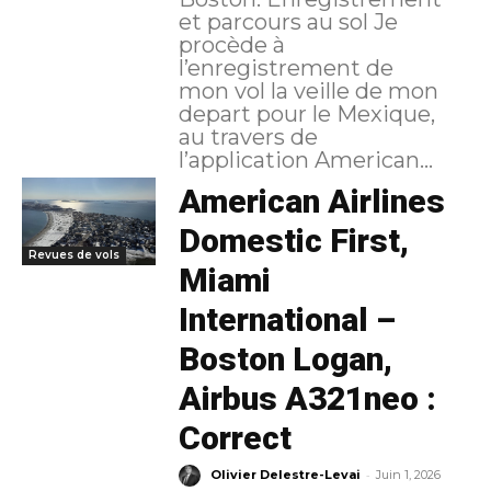
et parcours au sol Je
procède à
l’enregistrement de
mon vol la veille de mon
depart pour le Mexique,
au travers de
l’application American...
American Airlines
Domestic First,
Revues de vols
Miami
International –
Boston Logan,
Airbus A321neo :
Correct
-
Olivier Delestre-Levai
Juin 1, 2026