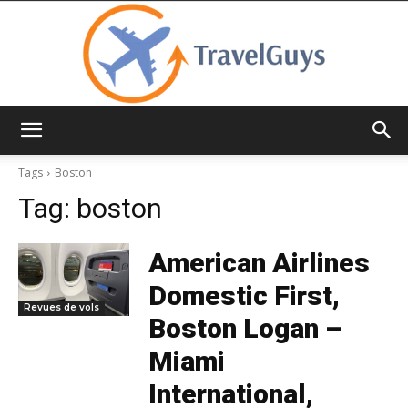
TravelGuys
Tags
Boston
Tag:
boston
American Airlines
Domestic First,
Revues de vols
Boston Logan –
Miami
International,