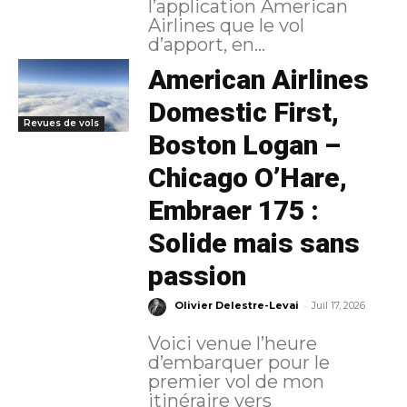
l’application American
Airlines que le vol
d’apport, en...
American Airlines
Domestic First,
Revues de vols
Boston Logan –
Chicago O’Hare,
Embraer 175 :
Solide mais sans
passion
-
Olivier Delestre-Levai
Juil 17, 2026
Voici venue l’heure
d’embarquer pour le
premier vol de mon
itinéraire vers