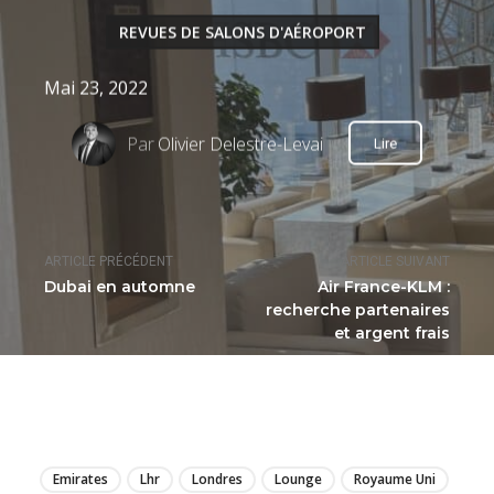
REVUES DE SALONS D'AÉROPORT
Mai 23, 2022
Par
Olivier Delestre-Levai
Lire
ARTICLE PRÉCÉDENT
ARTICLE SUIVANT
Dubai en automne
Air France-KLM :
recherche partenaires
et argent frais
LIRE
Emirates
Lhr
Londres
Lounge
Royaume Uni