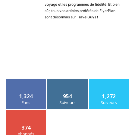
voyage et les programmes de fidélité. Et bien
sûr, tous vos articles préférés de FlyerPlan
sont désormais sur TravelGuys !
1,324
954
1,272
Fans
Suiveurs
Suiveurs
374
Abonnés