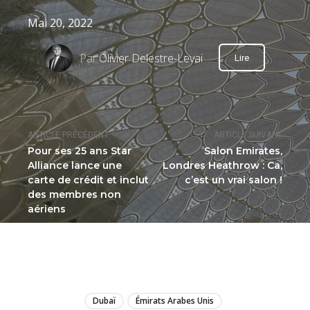
Mai 20, 2022
Par
Olivier Delestre-Levai
Lire
ARTICLE PRÉCÉDENT
ARTICLE SUIVANT
Pour ses 25 ans Star
Salon Emirates,
Alliance lance une
Londres Heathrow : Ca,
carte de crédit et inclut
c’est un vrai salon !
des membres non
aériens
LIRE
Dubaï
Émirats Arabes Unis