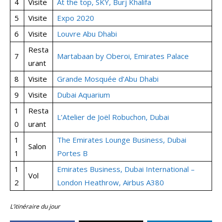
4
Visite
At the top, SKY, Burj Khalifa
5
Visite
Expo 2020
6
Visite
Louvre Abu Dhabi
Resta
7
Martabaan by Oberoi, Emirates Palace
urant
8
Visite
Grande Mosquée d’Abu Dhabi
9
Visite
Dubai Aquarium
1
Resta
L’Atelier de Joël Robuchon, Dubai
0
urant
1
The Emirates Lounge Business, Dubai
Salon
1
Portes B
1
Emirates Business, Dubai International –
Vol
2
London Heathrow, Airbus A380
L’itinéraire du jour