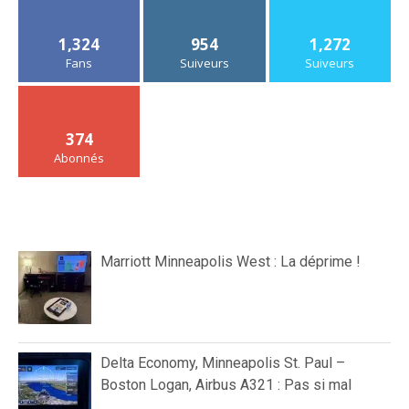
1,324
954
1,272
Fans
Suiveurs
Suiveurs
374
Abonnés
Marriott Minneapolis West : La déprime !
Delta Economy, Minneapolis St. Paul –
Boston Logan, Airbus A321 : Pas si mal