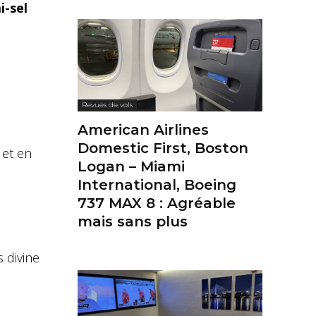
i-sel
Revues de vols
American Airlines
Domestic First, Boston
 et en
Logan – Miami
International, Boeing
737 MAX 8 : Agréable
mais sans plus
 divine