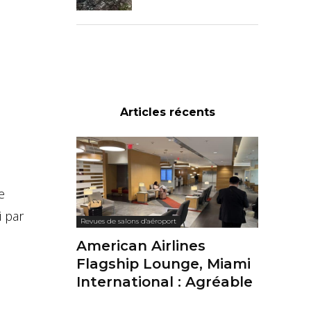
Articles récents
e
i par
Revues de salons d'aéroport
American Airlines
Flagship Lounge, Miami
International : Agréable