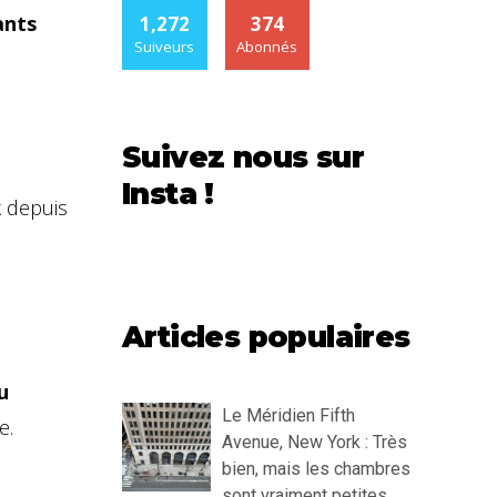
ants
1,272
374
Suiveurs
Abonnés
Suivez nous sur
Insta !
k depuis
Articles populaires
u
Le Méridien Fifth
e.
Avenue, New York : Très
bien, mais les chambres
sont vraiment petites