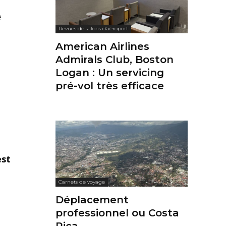
e
Revues de salons d'aéroport
American Airlines
Admirals Club, Boston
Logan : Un servicing
pré-vol très efficace
est
Carnets de voyage
Déplacement
professionnel ou Costa