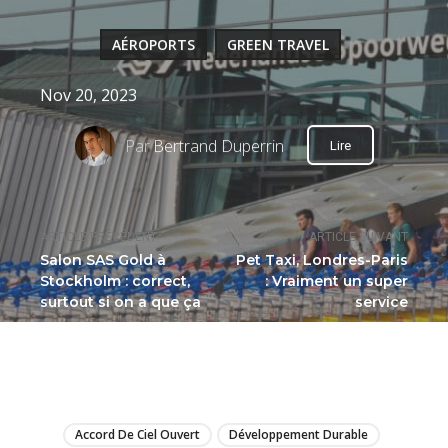
AÉROPORTS
GREEN TRAVEL
Nov 20, 2023
Par
Bertrand Duperrin
Lire
ARTICLE PRÉCÉDENT
ARTICLE SUIVANT
Salon SAS Gold à
Pet Taxi, Londres-Paris
Stockholm : correct,
: Vraiment un super
surtout si on a que ça
service
LIRE
Accord De Ciel Ouvert
Développement Durable