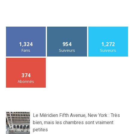
1,324
954
1,272
Fans
Suiveurs
Suiveurs
374
Abonnés
Le Méridien Fifth Avenue, New York : Très
bien, mais les chambres sont vraiment
petites