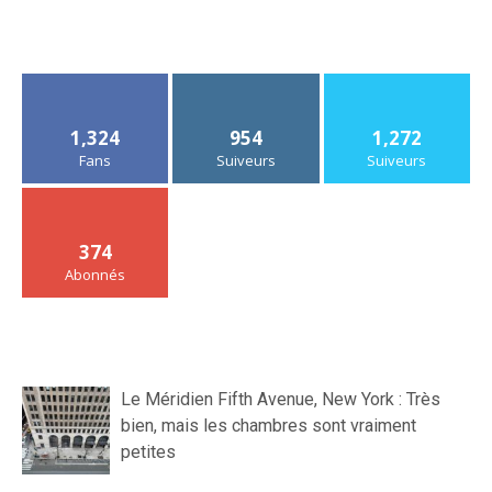
1,324
954
1,272
Fans
Suiveurs
Suiveurs
374
Abonnés
Le Méridien Fifth Avenue, New York : Très
bien, mais les chambres sont vraiment
petites