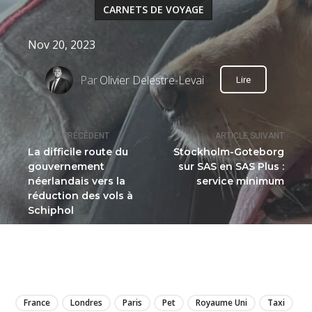
CARNETS DE VOYAGE
Nov 20, 2023
Par
Olivier Delestre-Levai
Lire
ARTICLE PRÉCÉDENT
ARTICLE SUIVANT
La difficile route du
Stockholm-Goteborg
gouvernement
sur SAS en SAS Plus :
néerlandais vers la
service minimum
réduction des vols à
Schiphol
LIRE
France
Londres
Paris
Pet
Royaume Uni
Taxi